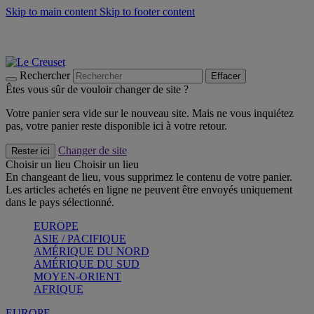
Skip to main content
Skip to footer content
Les incontournables de l’été
Craquez
Poêles: livraison offerte
Livraison en 2 à 4 jours ouvrables
Rechercher
Effacer
Êtes vous sûr de vouloir changer de site ?
Votre panier sera vide sur le nouveau site. Mais ne vous inquiétez
pas, votre panier reste disponible ici à votre retour.
Changer de site
Rester ici
Choisir un lieu
Choisir un lieu
En changeant de lieu, vous supprimez le contenu de votre panier.
Les articles achetés en ligne ne peuvent être envoyés uniquement
dans le pays sélectionné.
EUROPE
ASIE / PACIFIQUE
AMÉRIQUE DU NORD
AMÉRIQUE DU SUD
MOYEN-ORIENT
AFRIQUE
EUROPE