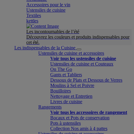
Accessoires pour le vin
Ustensiles de cuisine
Textiles
kettles
Les incontournables de l’été
Découvrez les couleurs et produits indispensables pour
cet été.
Les indispensables de la Cuisine
Ustensiles de cuisine et accessoires
Voir tous les ustensiles de cuisine
Ustensiles de cuisine et Couteaux
On The Go
Gants et Tabliers
Dessous de Plats et Dessous de Verres
Moulins à Sel et Poivre
Bouilloires
Nettoyage et Entretien
Livres de cuisine
Rangements
Voir tous les accessoires de rangement
Bocaux et Pots de conservation
Pots à ustensiles
Collection Nos amis à 4 pattes
Ustensiles de cuisine et accessoires