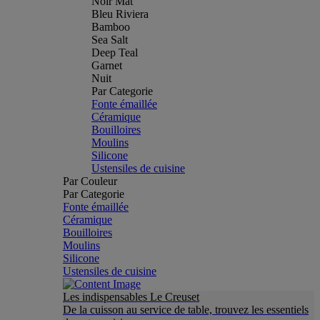
Noir Mat
Bleu Riviera
Bamboo
Sea Salt
Deep Teal
Garnet
Nuit
Par Categorie
Fonte émaillée
Céramique
Bouilloires
Moulins
Silicone
Ustensiles de cuisine
Par Couleur
Par Categorie
Fonte émaillée
Céramique
Bouilloires
Moulins
Silicone
Ustensiles de cuisine
Les indispensables Le Creuset
De la cuisson au service de table, trouvez les essentiels