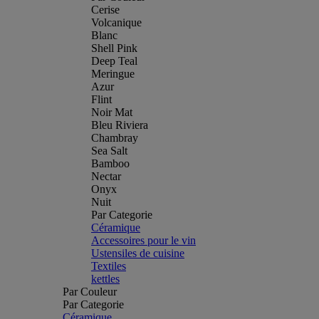
Cerise
Volcanique
Blanc
Shell Pink
Deep Teal
Meringue
Azur
Flint
Noir Mat
Bleu Riviera
Chambray
Sea Salt
Bamboo
Nectar
Onyx
Nuit
Par Categorie
Céramique
Accessoires pour le vin
Ustensiles de cuisine
Textiles
kettles
Par Couleur
Par Categorie
Céramique