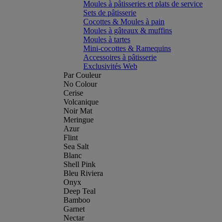
Moules à pâtisseries et plats de service
Sets de pâtisserie
Cocottes & Moules à pain
Moules à gâteaux & muffins
Moules à tartes
Mini-cocottes & Ramequins
Accessoires à pâtisserie
Exclusivités Web
Par Couleur
No Colour
Cerise
Volcanique
Noir Mat
Meringue
Azur
Flint
Sea Salt
Blanc
Shell Pink
Bleu Riviera
Onyx
Deep Teal
Bamboo
Garnet
Nectar