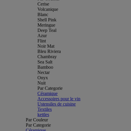
Cerise
Volcanique
Blanc
Shell Pink
Meringue
Deep Teal
Azur
Flint
Noir Mat
Bleu Riviera
Chambray
Sea Salt
Bamboo
Nectar
Onyx
Nuit
Par Categorie
Céramique
Accessoires pour le vin
Ustensiles de cuisine
Textiles
kettles
Par Couleur
Par Categorie
Céramique