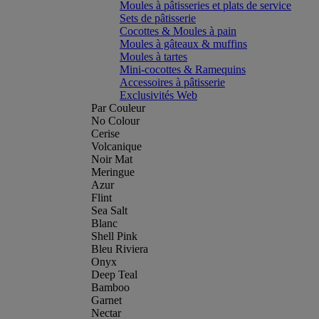
Moules à pâtisseries et plats de service
Sets de pâtisserie
Cocottes & Moules à pain
Moules à gâteaux & muffins
Moules à tartes
Mini-cocottes & Ramequins
Accessoires à pâtisserie
Exclusivités Web
Par Couleur
No Colour
Cerise
Volcanique
Noir Mat
Meringue
Azur
Flint
Sea Salt
Blanc
Shell Pink
Bleu Riviera
Onyx
Deep Teal
Bamboo
Garnet
Nectar