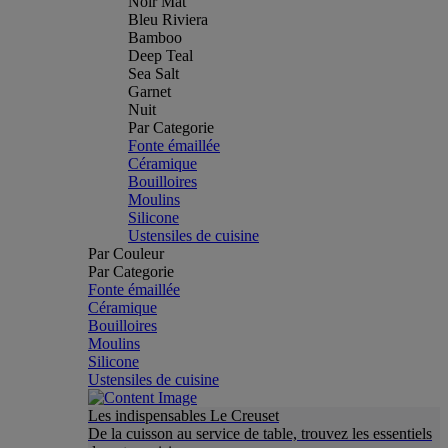
Noir Mat
Bleu Riviera
Bamboo
Deep Teal
Sea Salt
Garnet
Nuit
Par Categorie
Fonte émaillée
Céramique
Bouilloires
Moulins
Silicone
Ustensiles de cuisine
Par Couleur
Par Categorie
Fonte émaillée
Céramique
Bouilloires
Moulins
Silicone
Ustensiles de cuisine
Les indispensables Le Creuset
De la cuisson au service de table, trouvez les essentiels