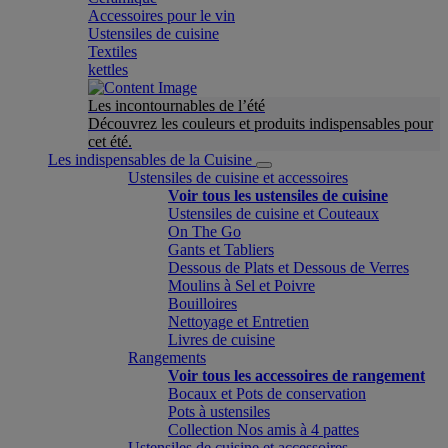
Accessoires pour le vin
Ustensiles de cuisine
Textiles
kettles
Les incontournables de l’été
Découvrez les couleurs et produits indispensables pour
cet été.
Les indispensables de la Cuisine
Ustensiles de cuisine et accessoires
Voir tous les ustensiles de cuisine
Ustensiles de cuisine et Couteaux
On The Go
Gants et Tabliers
Dessous de Plats et Dessous de Verres
Moulins à Sel et Poivre
Bouilloires
Nettoyage et Entretien
Livres de cuisine
Rangements
Voir tous les accessoires de rangement
Bocaux et Pots de conservation
Pots à ustensiles
Collection Nos amis à 4 pattes
Ustensiles de cuisine et accessoires