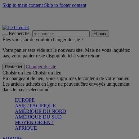
Skip to main content
Skip to footer content
Les incontournables de l’été
Craquez
Poêles: livraison offerte
Livraison en 2 à 4 jours ouvrables
Rechercher
Effacer
Êtes vous sûr de vouloir changer de site ?
Votre panier sera vide sur le nouveau site. Mais ne vous inquiétez
pas, votre panier reste disponible ici à votre retour.
Changer de site
Rester ici
Choisir un lieu
Choisir un lieu
En changeant de lieu, vous supprimez le contenu de votre panier.
Les articles achetés en ligne ne peuvent être envoyés uniquement
dans le pays sélectionné.
EUROPE
ASIE / PACIFIQUE
AMÉRIQUE DU NORD
AMÉRIQUE DU SUD
MOYEN-ORIENT
AFRIQUE
EUROPE