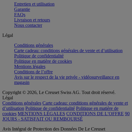
Entretien et utilisation
Garantie
FAQs
Livraison et retours
Nous contacter
Légal
Conditions générales
Carte cadeau: conditions générales de vente et d’utilisation
Politique de confidentialité
Politique en matière de cookies
Mentions légales
Conditions de l’offre
Avis sur le respect de la vie privée - vidéosurveillance en
magasin
Copyright © 2026, Le Creuset Swiss AG. Tout droit réservé.
Légal
Conditions générales
Carte cadeau: conditions générales de vente et
d’utilisation
Politique de confidentialité
Politique en matière de
cookies
MENTIONS LÉGALES
CONDITIONS DE L’OFFRE
90
JOURS - SATISFAIT OU REMBOURSÉ
Avis Intégral de Protection des Données De Le Creuset