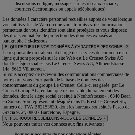
discussions en ligne, messages sur les réseaux sociaux,
courriers électroniques ou appels téléphoniques).
Les données à caractère personnel recueillies auprès de vous lorsque
vous utilisez le site Web ou que vous fournissez des informations
permettant de vous identifier sont ainsi protégées et vous disposez
des droits en matière de protection des données exposés au
paragraphe J
ci-dessous.
B. QUI RECUEILLE VOS DONNÉES À CARACTÈRE PERSONNEL ?
Le responsable du traitement chargé des services de commerce en
ligne qui sont proposés sur le site Web est Le Creuset Swiss AG
dont le siège social est sis Le Creuset Swiss AG, Allmendstrasse
14a, 5612 Villmergen.
Si vous acceptez de recevoir des communications commerciales de
notre part, vous ferez partie de la base de données des
consommateurs du groupe Le Creuset. Celle-ci est gérée, par Le
Creuset Group AG, en tant que responsable du traitement des
données, dont le siège social est situé à Neuhofstrasse 4, 6340 Baar,
en Suisse. Son représentant désigné dans l'UE est Le Creuset SL,
numéro de TVA B62153630, dont les bureaux sont situés Paseo de
Gracia 9, 2º, 08007 Barcelone, Espagne.
C. POURQUOI RECUEILLONS-NOUS CES DONNÉES ?
Nous pouvons traiter vos données aux fins suivantes :
Pour nous acquitter de nos obligations légales