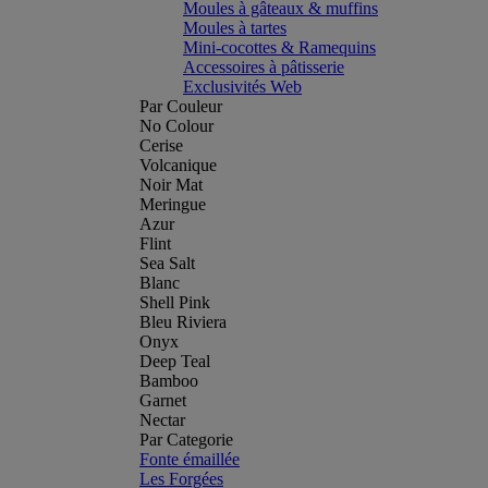
Moules à gâteaux & muffins
Moules à tartes
Mini-cocottes & Ramequins
Accessoires à pâtisserie
Exclusivités Web
Par Couleur
No Colour
Cerise
Volcanique
Noir Mat
Meringue
Azur
Flint
Sea Salt
Blanc
Shell Pink
Bleu Riviera
Onyx
Deep Teal
Bamboo
Garnet
Nectar
Par Categorie
Fonte émaillée
Les Forgées