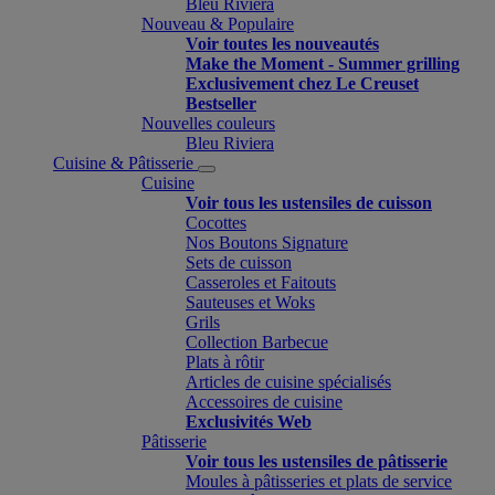
Bleu Riviera
Nouveau & Populaire
Voir toutes les nouveautés
Make the Moment - Summer grilling
Exclusivement chez Le Creuset
Bestseller
Nouvelles couleurs
Bleu Riviera
Cuisine & Pâtisserie
Cuisine
Voir tous les ustensiles de cuisson
Cocottes
Nos Boutons Signature
Sets de cuisson
Casseroles et Faitouts
Sauteuses et Woks
Grils
Collection Barbecue
Plats à rôtir
Articles de cuisine spécialisés
Accessoires de cuisine
Exclusivités Web
Pâtisserie
Voir tous les ustensiles de pâtisserie
Moules à pâtisseries et plats de service