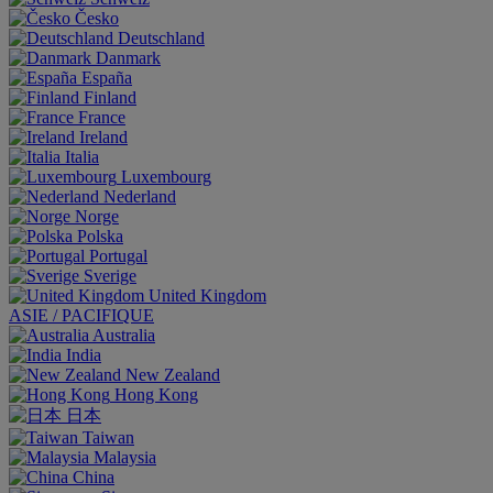
Česko
Deutschland
Danmark
España
Finland
France
Ireland
Italia
Luxembourg
Nederland
Norge
Polska
Portugal
Sverige
United Kingdom
ASIE / PACIFIQUE
Australia
India
New Zealand
Hong Kong
日本
Taiwan
Malaysia
China