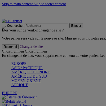
Skip to main content
Skip to footer content
Les incontournables de l’été
Craquez
Poêles: livraison offerte
Livraison en 2 à 4 jours ouvrables
Rechercher
Effacer
Êtes vous sûr de vouloir changer de site ?
Votre panier sera vide sur le nouveau site. Mais ne vous inquiétez pas, 
Changer de site
Rester ici
Choisir un lieu
Choisir un lieu
En changeant de lieu, vous supprimez le contenu de votre panier. Les 
EUROPE
ASIE / PACIFIQUE
AMÉRIQUE DU NORD
AMÉRIQUE DU SUD
MOYEN-ORIENT
AFRIQUE
EUROPE
Österreich
België
Schweiz