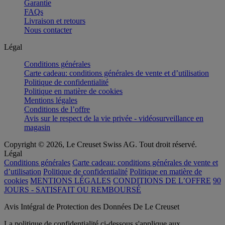
Garantie
FAQs
Livraison et retours
Nous contacter
Légal
Conditions générales
Carte cadeau: conditions générales de vente et d’utilisation
Politique de confidentialité
Politique en matière de cookies
Mentions légales
Conditions de l’offre
Avis sur le respect de la vie privée - vidéosurveillance en
magasin
Copyright © 2026, Le Creuset Swiss AG. Tout droit réservé.
Légal
Conditions générales
Carte cadeau: conditions générales de vente et
d’utilisation
Politique de confidentialité
Politique en matière de
cookies
MENTIONS LÉGALES
CONDITIONS DE L’OFFRE
90
JOURS - SATISFAIT OU REMBOURSÉ
Avis Intégral de Protection des Données De Le Creuset
La politique de confidentialité ci-dessous s'applique aux