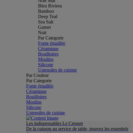
Noir Mat
Bleu Riviera
Bamboo
Deep Teal
Sea Salt
Garnet
Nuit
Par Categorie
Fonte émaillée
Céramique
Bouilloires
Moulins
Silicone
Ustensiles de cuisine
Par Couleur
Par Categorie
Fonte émaillée
Céramique
Bouilloires
Moulins
Silicone
Ustensiles de cuisine
Les indispensables Le Creuset
De la cuisson au service de table, trouvez les essentiels