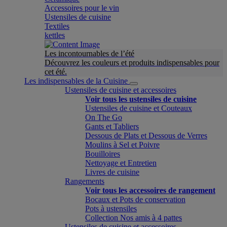
Accessoires pour le vin
Ustensiles de cuisine
Textiles
kettles
Les incontournables de l’été
Découvrez les couleurs et produits indispensables pour
cet été.
Les indispensables de la Cuisine
Ustensiles de cuisine et accessoires
Voir tous les ustensiles de cuisine
Ustensiles de cuisine et Couteaux
On The Go
Gants et Tabliers
Dessous de Plats et Dessous de Verres
Moulins à Sel et Poivre
Bouilloires
Nettoyage et Entretien
Livres de cuisine
Rangements
Voir tous les accessoires de rangement
Bocaux et Pots de conservation
Pots à ustensiles
Collection Nos amis à 4 pattes
Ustensiles de cuisine et accessoires