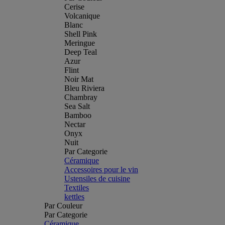
Cerise
Volcanique
Blanc
Shell Pink
Meringue
Deep Teal
Azur
Flint
Noir Mat
Bleu Riviera
Chambray
Sea Salt
Bamboo
Nectar
Onyx
Nuit
Par Categorie
Céramique
Accessoires pour le vin
Ustensiles de cuisine
Textiles
kettles
Par Couleur
Par Categorie
Céramique