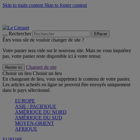
Skip to main content
Skip to footer content
Les incontournables de l’été
Craquez
Poêles: livraison offerte
Livraison en 2 à 4 jours ouvrables
Rechercher
Effacer
Êtes vous sûr de vouloir changer de site ?
Votre panier sera vide sur le nouveau site. Mais ne vous inquiétez
pas, votre panier reste disponible ici à votre retour.
Changer de site
Rester ici
Choisir un lieu
Choisir un lieu
En changeant de lieu, vous supprimez le contenu de votre panier.
Les articles achetés en ligne ne peuvent être envoyés uniquement
dans le pays sélectionné.
EUROPE
ASIE / PACIFIQUE
AMÉRIQUE DU NORD
AMÉRIQUE DU SUD
MOYEN-ORIENT
AFRIQUE
EUROPE