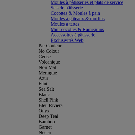
Moules à pâtisseries et plats de service
Sets de pâtisserie
Cocottes & Moules à pain
Moules à gâteaux & muffins
Moules à tartes
Mini-cocottes & Ramequins
Accessoires à pâtisserie
Exclusivités Web
Par Couleur
No Colour
Cerise
Volcanique
Noir Mat
Meringue
Azur
Flint
Sea Salt
Blanc
Shell Pink
Bleu Riviera
Onyx
Deep Teal
Bamboo
Garnet
Nectar