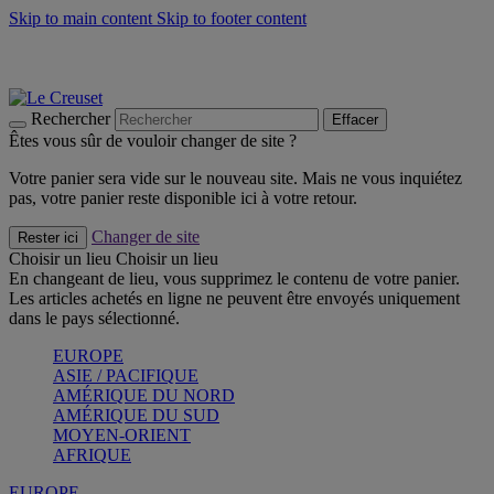
Skip to main content
Skip to footer content
Les incontournables de l’été
Craquez
Poêles: livraison offerte
Livraison en 2 à 4 jours ouvrables
Rechercher
Effacer
Êtes vous sûr de vouloir changer de site ?
Votre panier sera vide sur le nouveau site. Mais ne vous inquiétez
pas, votre panier reste disponible ici à votre retour.
Changer de site
Rester ici
Choisir un lieu
Choisir un lieu
En changeant de lieu, vous supprimez le contenu de votre panier.
Les articles achetés en ligne ne peuvent être envoyés uniquement
dans le pays sélectionné.
EUROPE
ASIE / PACIFIQUE
AMÉRIQUE DU NORD
AMÉRIQUE DU SUD
MOYEN-ORIENT
AFRIQUE
EUROPE