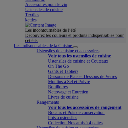
Accessoires pour le vin
Ustensiles de cuisine
Textiles
kettles
Les incontournables de l’été
Découvrez les couleurs et produits indispensables pour
cet été.
Les indispensables de la Cuisine
Ustensiles de cuisine et accessoires
Voir tous les ustensiles de cuisine
Ustensiles de cuisine et Couteaux
On The Go
Gants et Tabliers
Dessous de Plats et Dessous de Verres
Moulins à Sel et Poivre
Bouilloires
Nettoyage et Entretien
Livres de cuisine
Rangements
Voir tous les accessoires de rangement
Bocaux et Pots de conservation
Pots à ustensiles
Collection Nos amis à 4 pattes
Ustensiles de cuisine et accessoires