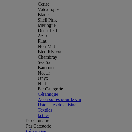
Cerise
Volcanique
Blanc
Shell Pink
Meringue
Deep Teal
Azur
Flint
Noir Mat
Bleu Riviera
Chambray
Sea Salt
Bamboo
Nectar
Onyx
Nuit
Par Categorie
Céramique
Accessoires pour le vin
Ustensiles de cuisine
Textiles
kettles
Par Couleur
Par Categorie
Céramique