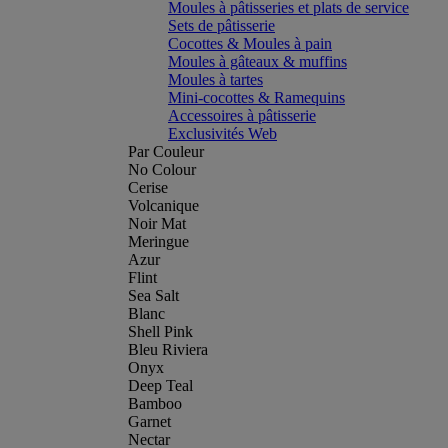
Moules à pâtisseries et plats de service
Sets de pâtisserie
Cocottes & Moules à pain
Moules à gâteaux & muffins
Moules à tartes
Mini-cocottes & Ramequins
Accessoires à pâtisserie
Exclusivités Web
Par Couleur
No Colour
Cerise
Volcanique
Noir Mat
Meringue
Azur
Flint
Sea Salt
Blanc
Shell Pink
Bleu Riviera
Onyx
Deep Teal
Bamboo
Garnet
Nectar