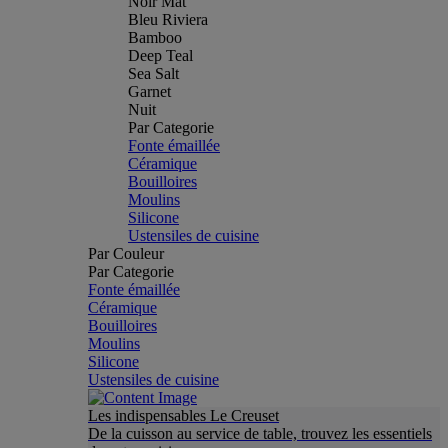
Noir Mat
Bleu Riviera
Bamboo
Deep Teal
Sea Salt
Garnet
Nuit
Par Categorie
Fonte émaillée
Céramique
Bouilloires
Moulins
Silicone
Ustensiles de cuisine
Par Couleur
Par Categorie
Fonte émaillée
Céramique
Bouilloires
Moulins
Silicone
Ustensiles de cuisine
Les indispensables Le Creuset
De la cuisson au service de table, trouvez les essentiels