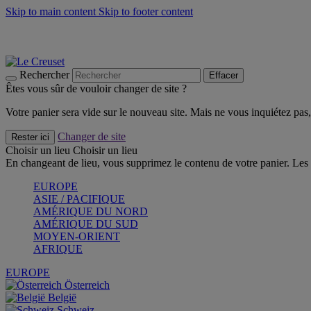
Skip to main content
Skip to footer content
Les incontournables de l’été
Craquez
Poêles: livraison offerte
Livraison en 2 à 4 jours ouvrables
Rechercher
Effacer
Êtes vous sûr de vouloir changer de site ?
Votre panier sera vide sur le nouveau site. Mais ne vous inquiétez pas, 
Changer de site
Rester ici
Choisir un lieu
Choisir un lieu
En changeant de lieu, vous supprimez le contenu de votre panier. Les 
EUROPE
ASIE / PACIFIQUE
AMÉRIQUE DU NORD
AMÉRIQUE DU SUD
MOYEN-ORIENT
AFRIQUE
EUROPE
Österreich
België
Schweiz