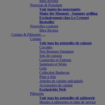
Bleu Riviera
Nouveau & Populaire
Voir toutes les nouveautés
Make the Moment - Summer grilling
Exclusivement chez Le Creuset
Bestseller
Nouvelles couleurs
Bleu Riviera
Cuisine & Pâtisserie
Cuisine
Voir tous les ustensiles de cuisson
Cocottes
Nos Boutons Signature
Sets de cuisson
Casseroles et Faitouts
Sauteuses et Woks
Grils
Collection Barbecue
Plats à rôtir
Articles de cuisine spécialisés
Accessoires de cuisine
Exclusivités Web
Pâtisserie
Voir tous les ustensiles de pâtisserie
Moules à pâtisseries et plats de service