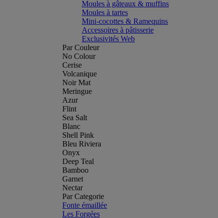
Moules à gâteaux & muffins
Moules à tartes
Mini-cocottes & Ramequins
Accessoires à pâtisserie
Exclusivités Web
Par Couleur
No Colour
Cerise
Volcanique
Noir Mat
Meringue
Azur
Flint
Sea Salt
Blanc
Shell Pink
Bleu Riviera
Onyx
Deep Teal
Bamboo
Garnet
Nectar
Par Categorie
Fonte émaillée
Les Forgées