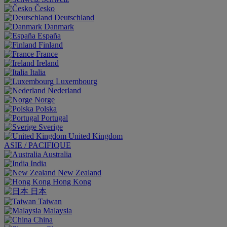
Česko
Deutschland
Danmark
España
Finland
France
Ireland
Italia
Luxembourg
Nederland
Norge
Polska
Portugal
Sverige
United Kingdom
ASIE / PACIFIQUE
Australia
India
New Zealand
Hong Kong
日本
Taiwan
Malaysia
China