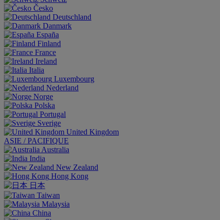
Česko
Deutschland
Danmark
España
Finland
France
Ireland
Italia
Luxembourg
Nederland
Norge
Polska
Portugal
Sverige
United Kingdom
ASIE / PACIFIQUE
Australia
India
New Zealand
Hong Kong
日本
Taiwan
Malaysia
China