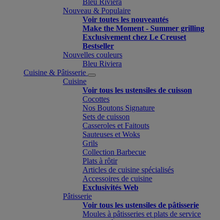
Bleu Riviera
Nouveau & Populaire
Voir toutes les nouveautés
Make the Moment - Summer grilling
Exclusivement chez Le Creuset
Bestseller
Nouvelles couleurs
Bleu Riviera
Cuisine & Pâtisserie
Cuisine
Voir tous les ustensiles de cuisson
Cocottes
Nos Boutons Signature
Sets de cuisson
Casseroles et Faitouts
Sauteuses et Woks
Grils
Collection Barbecue
Plats à rôtir
Articles de cuisine spécialisés
Accessoires de cuisine
Exclusivités Web
Pâtisserie
Voir tous les ustensiles de pâtisserie
Moules à pâtisseries et plats de service