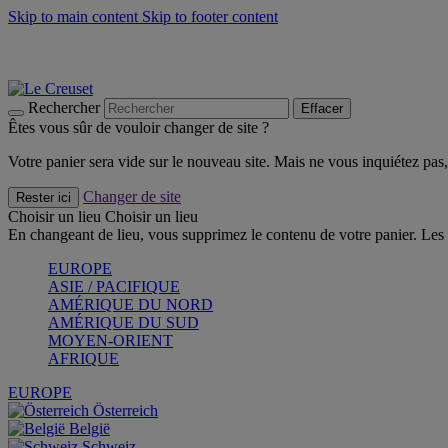
Skip to main content
Skip to footer content
Les incontournables de l’été
Craquez
Poêles: livraison offerte
Livraison en 2 à 4 jours ouvrables
Rechercher
Effacer
Êtes vous sûr de vouloir changer de site ?
Votre panier sera vide sur le nouveau site. Mais ne vous inquiétez pas, 
Changer de site
Rester ici
Choisir un lieu
Choisir un lieu
En changeant de lieu, vous supprimez le contenu de votre panier. Les 
EUROPE
ASIE / PACIFIQUE
AMÉRIQUE DU NORD
AMÉRIQUE DU SUD
MOYEN-ORIENT
AFRIQUE
EUROPE
Österreich
België
Schweiz