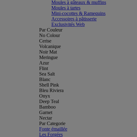
Moules à gâteaux & muffins
Moules à tartes
Mini-cocottes & Ramequins
Accessoires à pâtisserie
Exclusivités Web
Par Couleur
No Colour
Cerise
Volcanique
Noir Mat
Meringue
Azur
Flint
Sea Salt
Blanc
Shell Pink
Bleu Riviera
Onyx
Deep Teal
Bamboo
Garnet
Nectar
Par Categorie
Fonte émaillée
Les Forgées