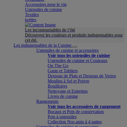
Accessoires pour le vin
Ustensiles de cuisine
Textiles
kettles
Les incontournables de l’été
Découvrez les couleurs et produits indispensables pour
cet été.
Les indispensables de la Cuisine
Ustensiles de cuisine et accessoires
Voir tous les ustensiles de cuisine
Ustensiles de cuisine et Couteaux
On The Go
Gants et Tabliers
Dessous de Plats et Dessous de Verres
Moulins à Sel et Poivre
Bouilloires
Nettoyage et Entretien
Livres de cuisine
Rangements
Voir tous les accessoires de rangement
Bocaux et Pots de conservation
Pots à ustensiles
Collection Nos amis à 4 pattes
Ustensiles de cuisine et accessoires