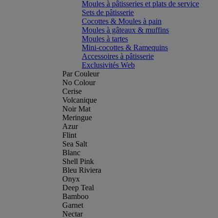
Moules à pâtisseries et plats de service
Sets de pâtisserie
Cocottes & Moules à pain
Moules à gâteaux & muffins
Moules à tartes
Mini-cocottes & Ramequins
Accessoires à pâtisserie
Exclusivités Web
Par Couleur
No Colour
Cerise
Volcanique
Noir Mat
Meringue
Azur
Flint
Sea Salt
Blanc
Shell Pink
Bleu Riviera
Onyx
Deep Teal
Bamboo
Garnet
Nectar