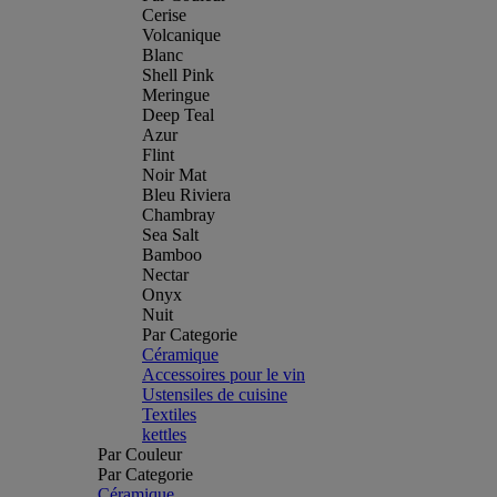
Cerise
Volcanique
Blanc
Shell Pink
Meringue
Deep Teal
Azur
Flint
Noir Mat
Bleu Riviera
Chambray
Sea Salt
Bamboo
Nectar
Onyx
Nuit
Par Categorie
Céramique
Accessoires pour le vin
Ustensiles de cuisine
Textiles
kettles
Par Couleur
Par Categorie
Céramique