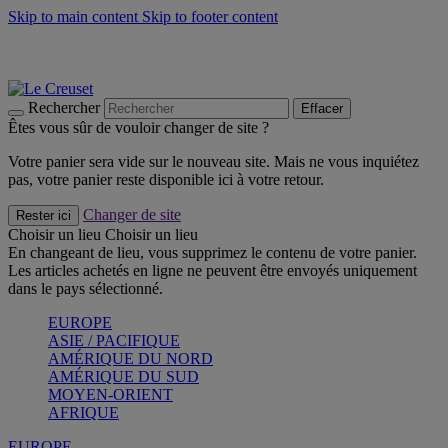
Skip to main content
Skip to footer content
Les incontournables de l’été
Craquez
Poêles: livraison offerte
Livraison en 2 à 4 jours ouvrables
Rechercher
Effacer
Êtes vous sûr de vouloir changer de site ?
Votre panier sera vide sur le nouveau site. Mais ne vous inquiétez
pas, votre panier reste disponible ici à votre retour.
Changer de site
Rester ici
Choisir un lieu
Choisir un lieu
En changeant de lieu, vous supprimez le contenu de votre panier.
Les articles achetés en ligne ne peuvent être envoyés uniquement
dans le pays sélectionné.
EUROPE
ASIE / PACIFIQUE
AMÉRIQUE DU NORD
AMÉRIQUE DU SUD
MOYEN-ORIENT
AFRIQUE
EUROPE