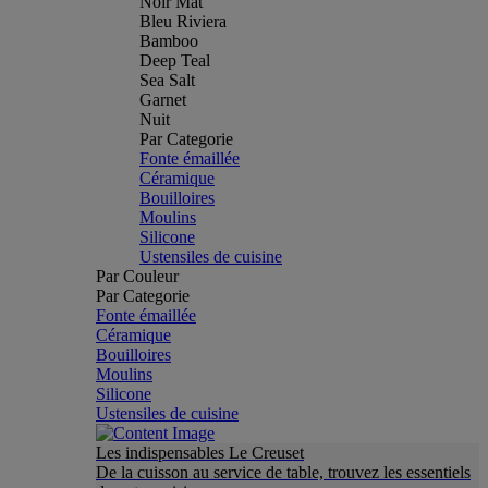
Noir Mat
Bleu Riviera
Bamboo
Deep Teal
Sea Salt
Garnet
Nuit
Par Categorie
Fonte émaillée
Céramique
Bouilloires
Moulins
Silicone
Ustensiles de cuisine
Par Couleur
Par Categorie
Fonte émaillée
Céramique
Bouilloires
Moulins
Silicone
Ustensiles de cuisine
Les indispensables Le Creuset
De la cuisson au service de table, trouvez les essentiels