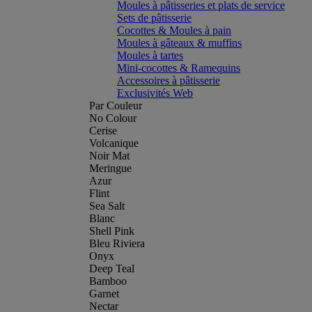
Moules à pâtisseries et plats de service
Sets de pâtisserie
Cocottes & Moules à pain
Moules à gâteaux & muffins
Moules à tartes
Mini-cocottes & Ramequins
Accessoires à pâtisserie
Exclusivités Web
Par Couleur
No Colour
Cerise
Volcanique
Noir Mat
Meringue
Azur
Flint
Sea Salt
Blanc
Shell Pink
Bleu Riviera
Onyx
Deep Teal
Bamboo
Garnet
Nectar