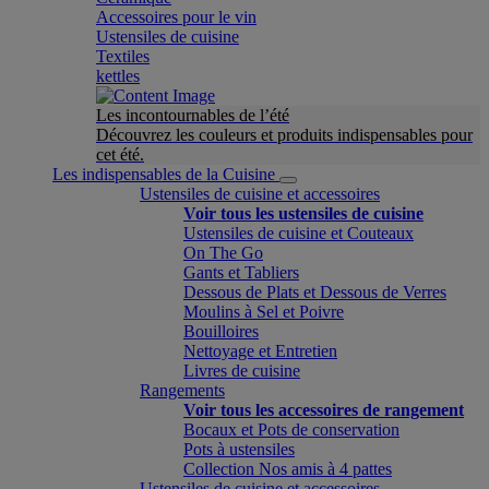
Accessoires pour le vin
Ustensiles de cuisine
Textiles
kettles
Les incontournables de l’été
Découvrez les couleurs et produits indispensables pour
cet été.
Les indispensables de la Cuisine
Ustensiles de cuisine et accessoires
Voir tous les ustensiles de cuisine
Ustensiles de cuisine et Couteaux
On The Go
Gants et Tabliers
Dessous de Plats et Dessous de Verres
Moulins à Sel et Poivre
Bouilloires
Nettoyage et Entretien
Livres de cuisine
Rangements
Voir tous les accessoires de rangement
Bocaux et Pots de conservation
Pots à ustensiles
Collection Nos amis à 4 pattes
Ustensiles de cuisine et accessoires