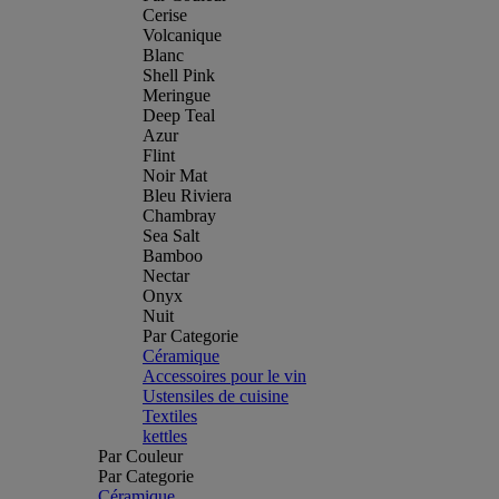
Cerise
Volcanique
Blanc
Shell Pink
Meringue
Deep Teal
Azur
Flint
Noir Mat
Bleu Riviera
Chambray
Sea Salt
Bamboo
Nectar
Onyx
Nuit
Par Categorie
Céramique
Accessoires pour le vin
Ustensiles de cuisine
Textiles
kettles
Par Couleur
Par Categorie
Céramique