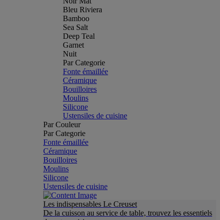
Noir Mat
Bleu Riviera
Bamboo
Sea Salt
Deep Teal
Garnet
Nuit
Par Categorie
Fonte émaillée
Céramique
Bouilloires
Moulins
Silicone
Ustensiles de cuisine
Par Couleur
Par Categorie
Fonte émaillée
Céramique
Bouilloires
Moulins
Silicone
Ustensiles de cuisine
Les indispensables Le Creuset
De la cuisson au service de table, trouvez les essentiels