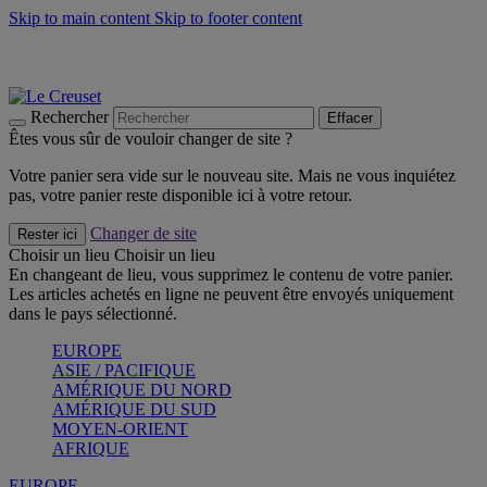
Skip to main content
Skip to footer content
Les incontournables de l’été
Craquez
Poêles: livraison offerte
Livraison en 2 à 4 jours ouvrables
Rechercher
Effacer
Êtes vous sûr de vouloir changer de site ?
Votre panier sera vide sur le nouveau site. Mais ne vous inquiétez
pas, votre panier reste disponible ici à votre retour.
Changer de site
Rester ici
Choisir un lieu
Choisir un lieu
En changeant de lieu, vous supprimez le contenu de votre panier.
Les articles achetés en ligne ne peuvent être envoyés uniquement
dans le pays sélectionné.
EUROPE
ASIE / PACIFIQUE
AMÉRIQUE DU NORD
AMÉRIQUE DU SUD
MOYEN-ORIENT
AFRIQUE
EUROPE