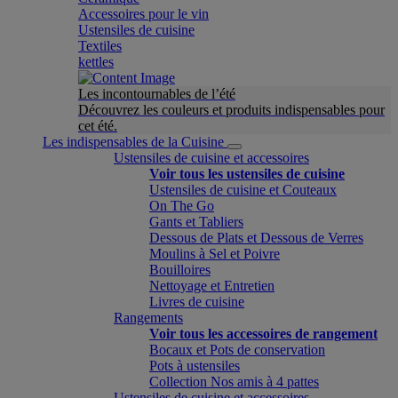
Accessoires pour le vin
Ustensiles de cuisine
Textiles
kettles
Les incontournables de l’été
Découvrez les couleurs et produits indispensables pour
cet été.
Les indispensables de la Cuisine
Ustensiles de cuisine et accessoires
Voir tous les ustensiles de cuisine
Ustensiles de cuisine et Couteaux
On The Go
Gants et Tabliers
Dessous de Plats et Dessous de Verres
Moulins à Sel et Poivre
Bouilloires
Nettoyage et Entretien
Livres de cuisine
Rangements
Voir tous les accessoires de rangement
Bocaux et Pots de conservation
Pots à ustensiles
Collection Nos amis à 4 pattes
Ustensiles de cuisine et accessoires