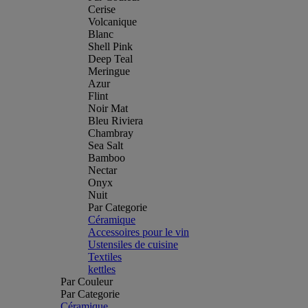
Cerise
Volcanique
Blanc
Shell Pink
Deep Teal
Meringue
Azur
Flint
Noir Mat
Bleu Riviera
Chambray
Sea Salt
Bamboo
Nectar
Onyx
Nuit
Par Categorie
Céramique
Accessoires pour le vin
Ustensiles de cuisine
Textiles
kettles
Par Couleur
Par Categorie
Céramique