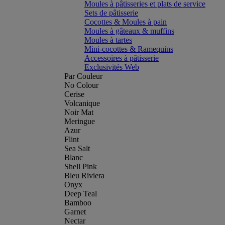
Moules à pâtisseries et plats de service
Sets de pâtisserie
Cocottes & Moules à pain
Moules à gâteaux & muffins
Moules à tartes
Mini-cocottes & Ramequins
Accessoires à pâtisserie
Exclusivités Web
Par Couleur
No Colour
Cerise
Volcanique
Noir Mat
Meringue
Azur
Flint
Sea Salt
Blanc
Shell Pink
Bleu Riviera
Onyx
Deep Teal
Bamboo
Garnet
Nectar