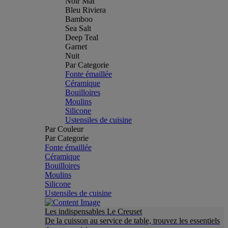
Noir Mat
Bleu Riviera
Bamboo
Sea Salt
Deep Teal
Garnet
Nuit
Par Categorie
Fonte émaillée
Céramique
Bouilloires
Moulins
Silicone
Ustensiles de cuisine
Par Couleur
Par Categorie
Fonte émaillée
Céramique
Bouilloires
Moulins
Silicone
Ustensiles de cuisine
Les indispensables Le Creuset
De la cuisson au service de table, trouvez les essentiels