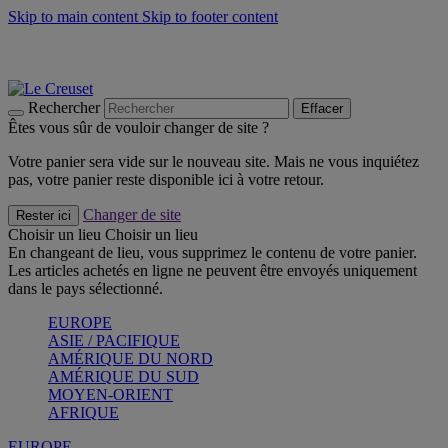
Skip to main content
Skip to footer content
Les incontournables de l’été
Craquez
Poêles: livraison offerte
Livraison en 2 à 4 jours ouvrables
Rechercher
Effacer
Êtes vous sûr de vouloir changer de site ?
Votre panier sera vide sur le nouveau site. Mais ne vous inquiétez
pas, votre panier reste disponible ici à votre retour.
Changer de site
Rester ici
Choisir un lieu
Choisir un lieu
En changeant de lieu, vous supprimez le contenu de votre panier.
Les articles achetés en ligne ne peuvent être envoyés uniquement
dans le pays sélectionné.
EUROPE
ASIE / PACIFIQUE
AMÉRIQUE DU NORD
AMÉRIQUE DU SUD
MOYEN-ORIENT
AFRIQUE
EUROPE