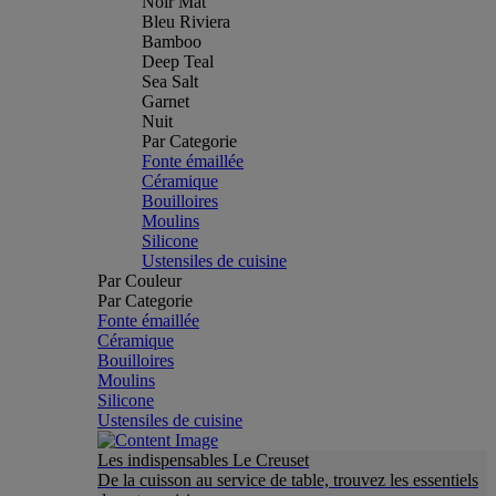
Noir Mat
Bleu Riviera
Bamboo
Deep Teal
Sea Salt
Garnet
Nuit
Par Categorie
Fonte émaillée
Céramique
Bouilloires
Moulins
Silicone
Ustensiles de cuisine
Par Couleur
Par Categorie
Fonte émaillée
Céramique
Bouilloires
Moulins
Silicone
Ustensiles de cuisine
Les indispensables Le Creuset
De la cuisson au service de table, trouvez les essentiels