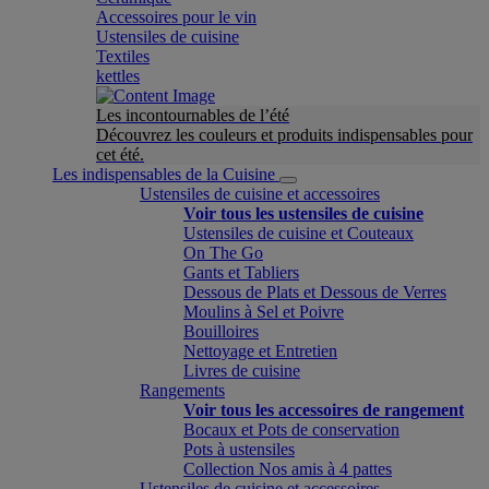
Accessoires pour le vin
Ustensiles de cuisine
Textiles
kettles
Les incontournables de l’été
Découvrez les couleurs et produits indispensables pour
cet été.
Les indispensables de la Cuisine
Ustensiles de cuisine et accessoires
Voir tous les ustensiles de cuisine
Ustensiles de cuisine et Couteaux
On The Go
Gants et Tabliers
Dessous de Plats et Dessous de Verres
Moulins à Sel et Poivre
Bouilloires
Nettoyage et Entretien
Livres de cuisine
Rangements
Voir tous les accessoires de rangement
Bocaux et Pots de conservation
Pots à ustensiles
Collection Nos amis à 4 pattes
Ustensiles de cuisine et accessoires