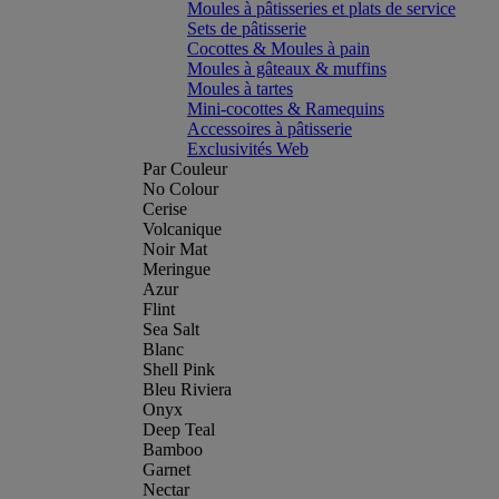
Moules à pâtisseries et plats de service
Sets de pâtisserie
Cocottes & Moules à pain
Moules à gâteaux & muffins
Moules à tartes
Mini-cocottes & Ramequins
Accessoires à pâtisserie
Exclusivités Web
Par Couleur
No Colour
Cerise
Volcanique
Noir Mat
Meringue
Azur
Flint
Sea Salt
Blanc
Shell Pink
Bleu Riviera
Onyx
Deep Teal
Bamboo
Garnet
Nectar