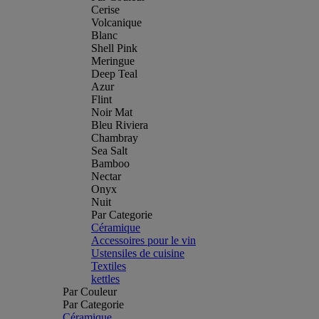
Cerise
Volcanique
Blanc
Shell Pink
Meringue
Deep Teal
Azur
Flint
Noir Mat
Bleu Riviera
Chambray
Sea Salt
Bamboo
Nectar
Onyx
Nuit
Par Categorie
Céramique
Accessoires pour le vin
Ustensiles de cuisine
Textiles
kettles
Par Couleur
Par Categorie
Céramique