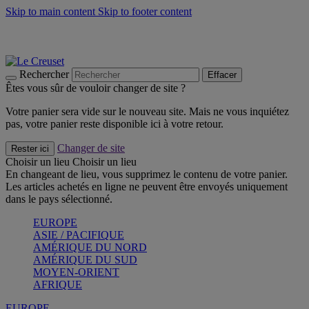
Skip to main content
Skip to footer content
Les incontournables de l’été
Craquez
Poêles: livraison offerte
Livraison en 2 à 4 jours ouvrables
Rechercher
Effacer
Êtes vous sûr de vouloir changer de site ?
Votre panier sera vide sur le nouveau site. Mais ne vous inquiétez
pas, votre panier reste disponible ici à votre retour.
Changer de site
Rester ici
Choisir un lieu
Choisir un lieu
En changeant de lieu, vous supprimez le contenu de votre panier.
Les articles achetés en ligne ne peuvent être envoyés uniquement
dans le pays sélectionné.
EUROPE
ASIE / PACIFIQUE
AMÉRIQUE DU NORD
AMÉRIQUE DU SUD
MOYEN-ORIENT
AFRIQUE
EUROPE