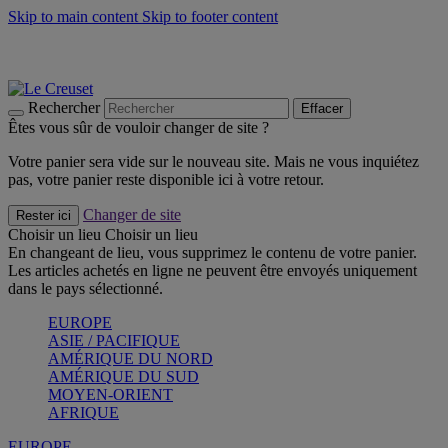
Skip to main content
Skip to footer content
Les incontournables de l’été
Craquez
Poêles: livraison offerte
Livraison en 2 à 4 jours ouvrables
Rechercher
Effacer
Êtes vous sûr de vouloir changer de site ?
Votre panier sera vide sur le nouveau site. Mais ne vous inquiétez
pas, votre panier reste disponible ici à votre retour.
Changer de site
Rester ici
Choisir un lieu
Choisir un lieu
En changeant de lieu, vous supprimez le contenu de votre panier.
Les articles achetés en ligne ne peuvent être envoyés uniquement
dans le pays sélectionné.
EUROPE
ASIE / PACIFIQUE
AMÉRIQUE DU NORD
AMÉRIQUE DU SUD
MOYEN-ORIENT
AFRIQUE
EUROPE