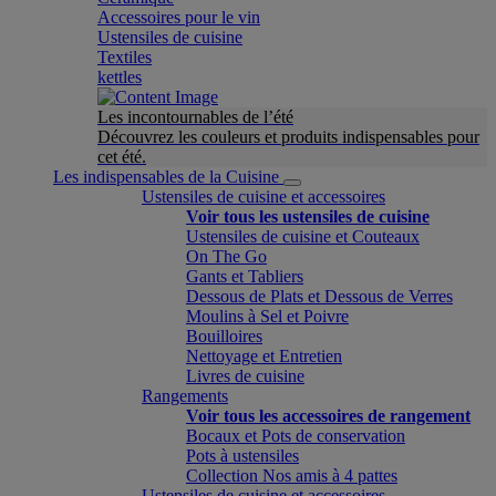
Accessoires pour le vin
Ustensiles de cuisine
Textiles
kettles
Les incontournables de l’été
Découvrez les couleurs et produits indispensables pour
cet été.
Les indispensables de la Cuisine
Ustensiles de cuisine et accessoires
Voir tous les ustensiles de cuisine
Ustensiles de cuisine et Couteaux
On The Go
Gants et Tabliers
Dessous de Plats et Dessous de Verres
Moulins à Sel et Poivre
Bouilloires
Nettoyage et Entretien
Livres de cuisine
Rangements
Voir tous les accessoires de rangement
Bocaux et Pots de conservation
Pots à ustensiles
Collection Nos amis à 4 pattes
Ustensiles de cuisine et accessoires