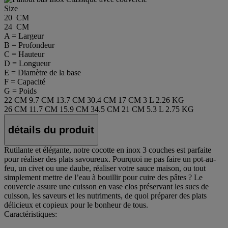
Size
20 CM
24 CM
A = Largeur
B = Profondeur
C = Hauteur
D = Longueur
E = Diamètre de la base
F = Capacité
G = Poids
22 CM
9.7 CM
13.7 CM
30.4 CM
17 CM
3 L
2.26 KG
26 CM
11.7 CM
15.9 CM
34.5 CM
21 CM
5.3 L
2.75 KG
détails du produit
Rutilante et élégante, notre cocotte en inox 3 couches est parfaite
pour réaliser des plats savoureux. Pourquoi ne pas faire un pot-au-
feu, un civet ou une daube, réaliser votre sauce maison, ou tout
simplement mettre de l’eau à bouillir pour cuire des pâtes ? Le
couvercle assure une cuisson en vase clos préservant les sucs de
cuisson, les saveurs et les nutriments, de quoi préparer des plats
délicieux et copieux pour le bonheur de tous.
Caractéristiques: