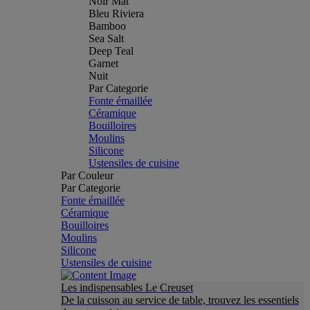
Noir Mat
Bleu Riviera
Bamboo
Sea Salt
Deep Teal
Garnet
Nuit
Par Categorie
Fonte émaillée
Céramique
Bouilloires
Moulins
Silicone
Ustensiles de cuisine
Par Couleur
Par Categorie
Fonte émaillée
Céramique
Bouilloires
Moulins
Silicone
Ustensiles de cuisine
Les indispensables Le Creuset
De la cuisson au service de table, trouvez les essentiels