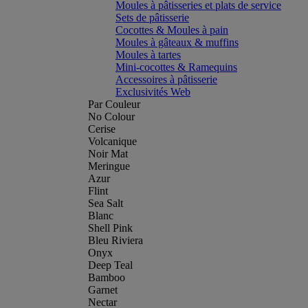
Moules à pâtisseries et plats de service
Sets de pâtisserie
Cocottes & Moules à pain
Moules à gâteaux & muffins
Moules à tartes
Mini-cocottes & Ramequins
Accessoires à pâtisserie
Exclusivités Web
Par Couleur
No Colour
Cerise
Volcanique
Noir Mat
Meringue
Azur
Flint
Sea Salt
Blanc
Shell Pink
Bleu Riviera
Onyx
Deep Teal
Bamboo
Garnet
Nectar