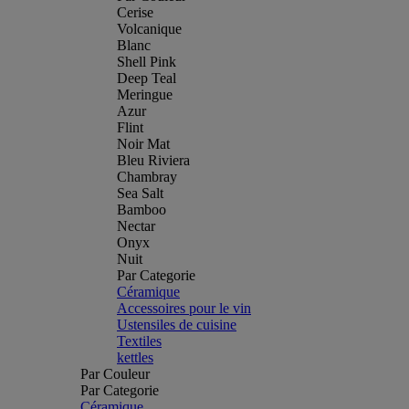
Cerise
Volcanique
Blanc
Shell Pink
Deep Teal
Meringue
Azur
Flint
Noir Mat
Bleu Riviera
Chambray
Sea Salt
Bamboo
Nectar
Onyx
Nuit
Par Categorie
Céramique
Accessoires pour le vin
Ustensiles de cuisine
Textiles
kettles
Par Couleur
Par Categorie
Céramique