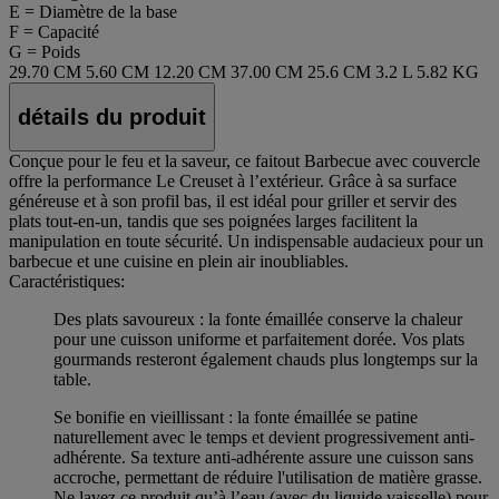
E = Diamètre de la base
F = Capacité
G = Poids
29.70 CM
5.60 CM
12.20 CM
37.00 CM
25.6 CM
3.2 L
5.82 KG
détails du produit
Conçue pour le feu et la saveur, ce faitout Barbecue avec couvercle
offre la performance Le Creuset à l’extérieur. Grâce à sa surface
généreuse et à son profil bas, il est idéal pour griller et servir des
plats tout‑en‑un, tandis que ses poignées larges facilitent la
manipulation en toute sécurité. Un indispensable audacieux pour un
barbecue et une cuisine en plein air inoubliables.
Caractéristiques:
Des plats savoureux : la fonte émaillée conserve la chaleur
pour une cuisson uniforme et parfaitement dorée. Vos plats
gourmands resteront également chauds plus longtemps sur la
table.
Se bonifie en vieillissant : la fonte émaillée se patine
naturellement avec le temps et devient progressivement anti-
adhérente. Sa texture anti-adhérente assure une cuisson sans
accroche, permettant de réduire l'utilisation de matière grasse.
Ne lavez ce produit qu’à l’eau (avec du liquide vaisselle) pour