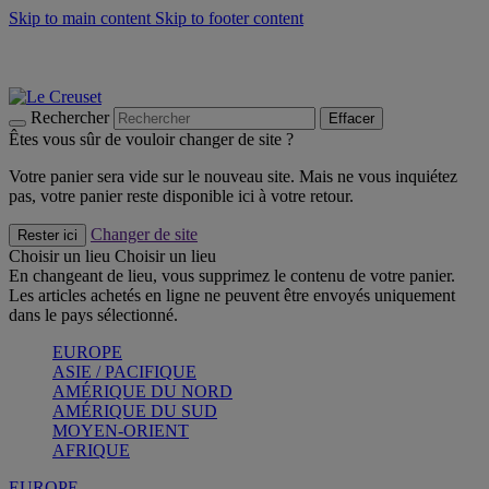
Skip to main content
Skip to footer content
Les incontournables de l’été
Craquez
Poêles: livraison offerte
Livraison en 2 à 4 jours ouvrables
Rechercher
Effacer
Êtes vous sûr de vouloir changer de site ?
Votre panier sera vide sur le nouveau site. Mais ne vous inquiétez
pas, votre panier reste disponible ici à votre retour.
Changer de site
Rester ici
Choisir un lieu
Choisir un lieu
En changeant de lieu, vous supprimez le contenu de votre panier.
Les articles achetés en ligne ne peuvent être envoyés uniquement
dans le pays sélectionné.
EUROPE
ASIE / PACIFIQUE
AMÉRIQUE DU NORD
AMÉRIQUE DU SUD
MOYEN-ORIENT
AFRIQUE
EUROPE