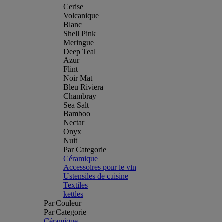
Cerise
Volcanique
Blanc
Shell Pink
Meringue
Deep Teal
Azur
Flint
Noir Mat
Bleu Riviera
Chambray
Sea Salt
Bamboo
Nectar
Onyx
Nuit
Par Categorie
Céramique
Accessoires pour le vin
Ustensiles de cuisine
Textiles
kettles
Par Couleur
Par Categorie
Céramique