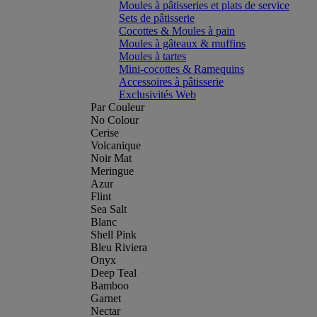
Moules à pâtisseries et plats de service
Sets de pâtisserie
Cocottes & Moules à pain
Moules à gâteaux & muffins
Moules à tartes
Mini-cocottes & Ramequins
Accessoires à pâtisserie
Exclusivités Web
Par Couleur
No Colour
Cerise
Volcanique
Noir Mat
Meringue
Azur
Flint
Sea Salt
Blanc
Shell Pink
Bleu Riviera
Onyx
Deep Teal
Bamboo
Garnet
Nectar