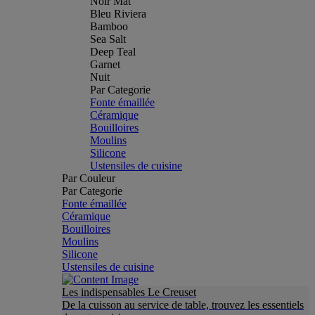
Noir Mat
Bleu Riviera
Bamboo
Sea Salt
Deep Teal
Garnet
Nuit
Par Categorie
Fonte émaillée
Céramique
Bouilloires
Moulins
Silicone
Ustensiles de cuisine
Par Couleur
Par Categorie
Fonte émaillée
Céramique
Bouilloires
Moulins
Silicone
Ustensiles de cuisine
Les indispensables Le Creuset
De la cuisson au service de table, trouvez les essentiels