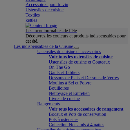
Accessoires pour le vin
Ustensiles de cuisine
Textiles
kettles
Les incontournables de l’été
Découvrez les couleurs et produits indispensables pour
cet été.
Les indispensables de la Cuisine
Ustensiles de cuisine et accessoires
Voir tous les ustensiles de cuisine
Ustensiles de cuisine et Couteaux
On The Go
Gants et Tabliers
Dessous de Plats et Dessous de Verres
Moulins à Sel et Poivre
Bouilloires
Nettoyage et Entretien
Livres de cuisine
Rangements
Voir tous les accessoires de rangement
Bocaux et Pots de conservation
Pots à ustensiles
Collection Nos amis à 4 pattes
Ustensiles de cuisine et accessoires