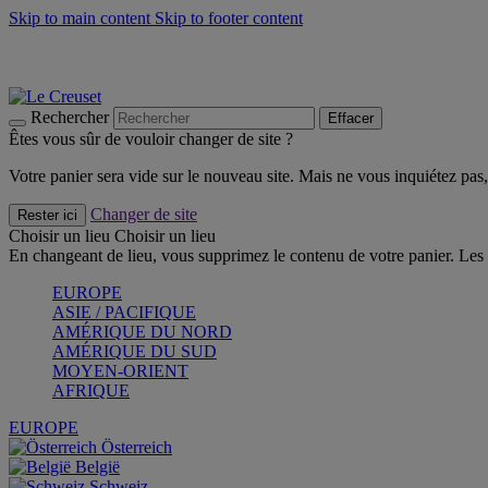
Skip to main content
Skip to footer content
Les incontournables de l’été
Craquez
Poêles: livraison offerte
Livraison en 2 à 4 jours ouvrables
Rechercher
Effacer
Êtes vous sûr de vouloir changer de site ?
Votre panier sera vide sur le nouveau site. Mais ne vous inquiétez pas, 
Changer de site
Rester ici
Choisir un lieu
Choisir un lieu
En changeant de lieu, vous supprimez le contenu de votre panier. Les 
EUROPE
ASIE / PACIFIQUE
AMÉRIQUE DU NORD
AMÉRIQUE DU SUD
MOYEN-ORIENT
AFRIQUE
EUROPE
Österreich
België
Schweiz