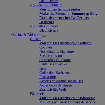
Bleu Riviera
Nouveau & Populaire
Voir toutes les nouveautés
Make the Moment - Summer grilling
Exclusivement chez Le Creuset
Bestseller
Nouvelles couleurs
Bleu Riviera
Cuisine & Pâtisserie
Cuisine
Voir tous les ustensiles de cuisson
Cocottes
Nos Boutons Signature
Sets de cuisson
Casseroles et Faitouts
Sauteuses et Woks
Grils
Collection Barbecue
Plats à rôtir
Articles de cuisine spécialisés
Accessoires de cuisine
Exclusivités Web
Pâtisserie
Voir tous les ustensiles de pâtisserie
Moules à pâtisseries et plats de service