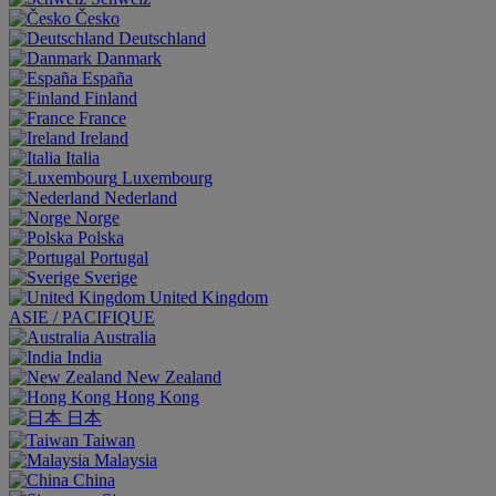
Česko
Deutschland
Danmark
España
Finland
France
Ireland
Italia
Luxembourg
Nederland
Norge
Polska
Portugal
Sverige
United Kingdom
ASIE / PACIFIQUE
Australia
India
New Zealand
Hong Kong
日本
Taiwan
Malaysia
China