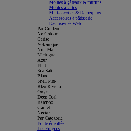
Moules à gâteaux & muffins
Moules à tartes
Mini-cocottes & Ramequins
Accessoires à pâtisserie
Exclusivités Web
Par Couleur
No Colour
Cerise
Volcanique
Noir Mat
Meringue
Azur
Flint
Sea Salt
Blanc
Shell Pink
Bleu Riviera
Onyx
Deep Teal
Bamboo
Garnet
Nectar
Par Categorie
Fonte émaillée
Les Forgées