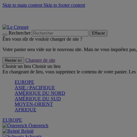
Skip to main content
Skip to footer content
Les incontournables de l’été
Craquez
Poêles: livraison offerte
Livraison en 2 à 4 jours ouvrables
Rechercher
Effacer
Êtes vous sûr de vouloir changer de site ?
Votre panier sera vide sur le nouveau site. Mais ne vous inquiétez pas, 
Changer de site
Rester ici
Choisir un lieu
Choisir un lieu
En changeant de lieu, vous supprimez le contenu de votre panier. Les 
EUROPE
ASIE / PACIFIQUE
AMÉRIQUE DU NORD
AMÉRIQUE DU SUD
MOYEN-ORIENT
AFRIQUE
EUROPE
Österreich
België
Schweiz