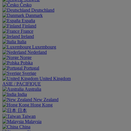
Česko
Deutschland
Danmark
España
Finland
France
Ireland
Italia
Luxembourg
Nederland
Norge
Polska
Portugal
Sverige
United Kingdom
ASIE / PACIFIQUE
Australia
India
New Zealand
Hong Kong
日本
Taiwan
Malaysia
China