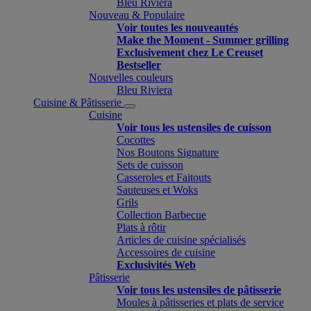
Bleu Riviera
Nouveau & Populaire
Voir toutes les nouveautés
Make the Moment - Summer grilling
Exclusivement chez Le Creuset
Bestseller
Nouvelles couleurs
Bleu Riviera
Cuisine & Pâtisserie
Cuisine
Voir tous les ustensiles de cuisson
Cocottes
Nos Boutons Signature
Sets de cuisson
Casseroles et Faitouts
Sauteuses et Woks
Grils
Collection Barbecue
Plats à rôtir
Articles de cuisine spécialisés
Accessoires de cuisine
Exclusivités Web
Pâtisserie
Voir tous les ustensiles de pâtisserie
Moules à pâtisseries et plats de service