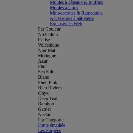
Moules à gâteaux & muffins
Moules à tartes
Mini-cocottes & Ramequins
Accessoires à pâtisserie
Exclusivités Web
Par Couleur
No Colour
Cerise
Volcanique
Noir Mat
Meringue
Azur
Flint
Sea Salt
Blanc
Shell Pink
Bleu Riviera
Onyx
Deep Teal
Bamboo
Garnet
Nectar
Par Categorie
Fonte émaillée
Les Forgées