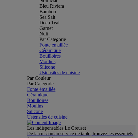
Noir Mat
Bleu Riviera
Bamboo
Sea Salt
Deep Teal
Garnet
Nuit
Par Categorie
Fonte émaillée
Céramique
Bouilloires
Moulins
Silicone
Ustensiles de cuisine
Par Couleur
Par Categorie
Fonte émaillée
Céramique
Bouilloires
Moulins
Silicone
Ustensiles de cuisine
Les indispensables Le Creuset
De la cuisson au service de table, trouvez les essentiels