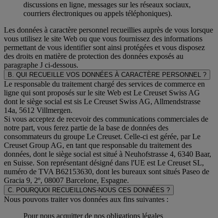
discussions en ligne, messages sur les réseaux sociaux,
courriers électroniques ou appels téléphoniques).
Les données à caractère personnel recueillies auprès de vous lorsque
vous utilisez le site Web ou que vous fournissez des informations
permettant de vous identifier sont ainsi protégées et vous disposez
des droits en matière de protection des données exposés au
paragraphe J
ci-dessous.
B. QUI RECUEILLE VOS DONNÉES À CARACTÈRE PERSONNEL ?
Le responsable du traitement chargé des services de commerce en
ligne qui sont proposés sur le site Web est Le Creuset Swiss AG
dont le siège social est sis Le Creuset Swiss AG, Allmendstrasse
14a, 5612 Villmergen.
Si vous acceptez de recevoir des communications commerciales de
notre part, vous ferez partie de la base de données des
consommateurs du groupe Le Creuset. Celle-ci est gérée, par Le
Creuset Group AG, en tant que responsable du traitement des
données, dont le siège social est situé à Neuhofstrasse 4, 6340 Baar,
en Suisse. Son représentant désigné dans l'UE est Le Creuset SL,
numéro de TVA B62153630, dont les bureaux sont situés Paseo de
Gracia 9, 2º, 08007 Barcelone, Espagne.
C. POURQUOI RECUEILLONS-NOUS CES DONNÉES ?
Nous pouvons traiter vos données aux fins suivantes :
Pour nous acquitter de nos obligations légales