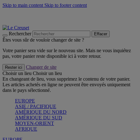
Skip to main content
Skip to footer content
Les incontournables de l’été
Craquez
Poêles: livraison offerte
Livraison en 2 à 4 jours ouvrables
Rechercher
Effacer
Êtes vous sûr de vouloir changer de site ?
Votre panier sera vide sur le nouveau site. Mais ne vous inquiétez
pas, votre panier reste disponible ici à votre retour.
Changer de site
Rester ici
Choisir un lieu
Choisir un lieu
En changeant de lieu, vous supprimez le contenu de votre panier.
Les articles achetés en ligne ne peuvent être envoyés uniquement
dans le pays sélectionné.
EUROPE
ASIE / PACIFIQUE
AMÉRIQUE DU NORD
AMÉRIQUE DU SUD
MOYEN-ORIENT
AFRIQUE
EUROPE