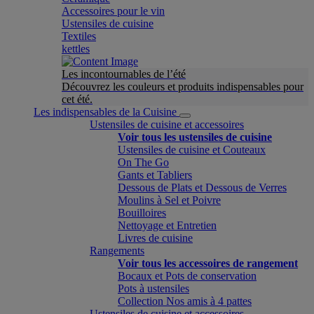
Accessoires pour le vin
Ustensiles de cuisine
Textiles
kettles
Les incontournables de l’été
Découvrez les couleurs et produits indispensables pour
cet été.
Les indispensables de la Cuisine
Ustensiles de cuisine et accessoires
Voir tous les ustensiles de cuisine
Ustensiles de cuisine et Couteaux
On The Go
Gants et Tabliers
Dessous de Plats et Dessous de Verres
Moulins à Sel et Poivre
Bouilloires
Nettoyage et Entretien
Livres de cuisine
Rangements
Voir tous les accessoires de rangement
Bocaux et Pots de conservation
Pots à ustensiles
Collection Nos amis à 4 pattes
Ustensiles de cuisine et accessoires