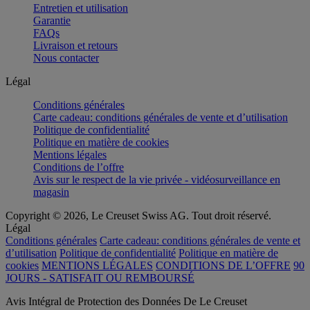
Entretien et utilisation
Garantie
FAQs
Livraison et retours
Nous contacter
Légal
Conditions générales
Carte cadeau: conditions générales de vente et d’utilisation
Politique de confidentialité
Politique en matière de cookies
Mentions légales
Conditions de l’offre
Avis sur le respect de la vie privée - vidéosurveillance en
magasin
Copyright © 2026, Le Creuset Swiss AG. Tout droit réservé.
Légal
Conditions générales
Carte cadeau: conditions générales de vente et
d’utilisation
Politique de confidentialité
Politique en matière de
cookies
MENTIONS LÉGALES
CONDITIONS DE L’OFFRE
90
JOURS - SATISFAIT OU REMBOURSÉ
Avis Intégral de Protection des Données De Le Creuset