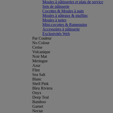
Moules à pâtisseries et plats de service
Sets de pâtisserie
Cocottes & Moules à pain
Moules à gâteaux & muffins
Moules à tartes
Mini-cocottes & Ramequins
Accessoires à pâtisserie
Exclusivités Web
Par Couleur
No Colour
Cerise
Volcanique
Noir Mat
Meringue
Azur
Flint
Sea Salt
Blanc
Shell Pink
Bleu Riviera
Onyx
Deep Teal
Bamboo
Garnet
Nectar