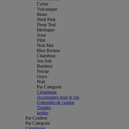
Cerise
Volcanique
Blanc
Shell Pink
Deep Teal
Meringue
Azur
Flint
Noir Mat
Bleu Riviera
Chambray
Sea Salt
Bamboo
Nectar
Onyx
Nuit
Par Categorie
Céramique
Accessoires pour le vin
Ustensiles de cuisine
Textiles
kettles
Par Couleur
Par Categorie
Céramique