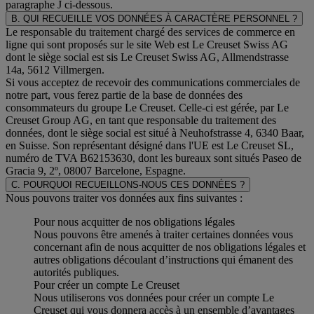
paragraphe J
ci-dessous.
B. QUI RECUEILLE VOS DONNÉES À CARACTÈRE PERSONNEL ?
Le responsable du traitement chargé des services de commerce en
ligne qui sont proposés sur le site Web est Le Creuset Swiss AG
dont le siège social est sis Le Creuset Swiss AG, Allmendstrasse
14a, 5612 Villmergen.
Si vous acceptez de recevoir des communications commerciales de
notre part, vous ferez partie de la base de données des
consommateurs du groupe Le Creuset. Celle-ci est gérée, par Le
Creuset Group AG, en tant que responsable du traitement des
données, dont le siège social est situé à Neuhofstrasse 4, 6340 Baar,
en Suisse. Son représentant désigné dans l'UE est Le Creuset SL,
numéro de TVA B62153630, dont les bureaux sont situés Paseo de
Gracia 9, 2º, 08007 Barcelone, Espagne.
C. POURQUOI RECUEILLONS-NOUS CES DONNÉES ?
Nous pouvons traiter vos données aux fins suivantes :
Pour nous acquitter de nos obligations légales
Nous pouvons être amenés à traiter certaines données vous
concernant afin de nous acquitter de nos obligations légales et
autres obligations découlant d’instructions qui émanent des
autorités publiques.
Pour créer un compte Le Creuset
Nous utiliserons vos données pour créer un compte Le
Creuset qui vous donnera accès à un ensemble d’avantages