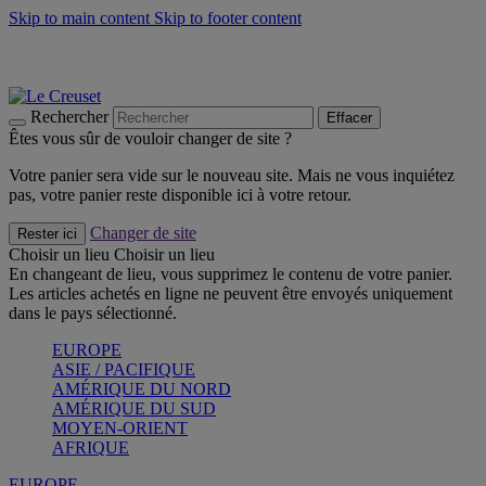
Skip to main content
Skip to footer content
Les incontournables de l’été
Craquez
Poêles: livraison offerte
Livraison en 2 à 4 jours ouvrables
Rechercher
Effacer
Êtes vous sûr de vouloir changer de site ?
Votre panier sera vide sur le nouveau site. Mais ne vous inquiétez
pas, votre panier reste disponible ici à votre retour.
Changer de site
Rester ici
Choisir un lieu
Choisir un lieu
En changeant de lieu, vous supprimez le contenu de votre panier.
Les articles achetés en ligne ne peuvent être envoyés uniquement
dans le pays sélectionné.
EUROPE
ASIE / PACIFIQUE
AMÉRIQUE DU NORD
AMÉRIQUE DU SUD
MOYEN-ORIENT
AFRIQUE
EUROPE