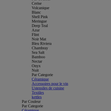
Cerise
Volcanique
Blanc
Shell Pink
Meringue
Deep Teal
Azur
Flint
Noir Mat
Bleu Riviera
Chambray
Sea Salt
Bamboo
Nectar
Onyx
Nuit
Par Categorie
Céramique
Accessoires pour le vin
Ustensiles de cuisine
Textiles
kettles
Par Couleur
Par Categorie
Céramique