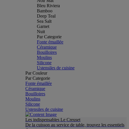
Noir Mat
Bleu Riviera
Bamboo
Deep Teal
Sea Salt
Garnet
Nuit
Par Categorie
Fonte émaillée
Céramique
Bouilloires
Moulins
Silicone
Ustensiles de cuisine
Par Couleur
Par Categorie
Fonte émaillée
Céramique
Bouilloires
Moulins
Silicone
Ustensiles de cuisine
Les indispensables Le Creuset
De la cuisson au service de table, trouvez les essentiels