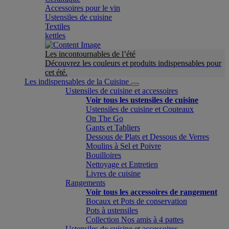
Accessoires pour le vin
Ustensiles de cuisine
Textiles
kettles
Les incontournables de l’été
Découvrez les couleurs et produits indispensables pour
cet été.
Les indispensables de la Cuisine
Ustensiles de cuisine et accessoires
Voir tous les ustensiles de cuisine
Ustensiles de cuisine et Couteaux
On The Go
Gants et Tabliers
Dessous de Plats et Dessous de Verres
Moulins à Sel et Poivre
Bouilloires
Nettoyage et Entretien
Livres de cuisine
Rangements
Voir tous les accessoires de rangement
Bocaux et Pots de conservation
Pots à ustensiles
Collection Nos amis à 4 pattes
Ustensiles de cuisine et accessoires