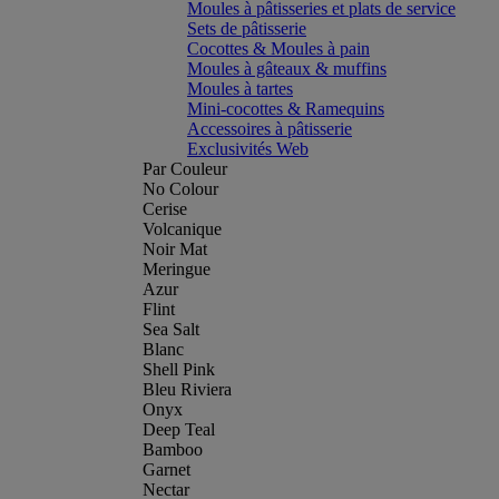
Moules à pâtisseries et plats de service
Sets de pâtisserie
Cocottes & Moules à pain
Moules à gâteaux & muffins
Moules à tartes
Mini-cocottes & Ramequins
Accessoires à pâtisserie
Exclusivités Web
Par Couleur
No Colour
Cerise
Volcanique
Noir Mat
Meringue
Azur
Flint
Sea Salt
Blanc
Shell Pink
Bleu Riviera
Onyx
Deep Teal
Bamboo
Garnet
Nectar