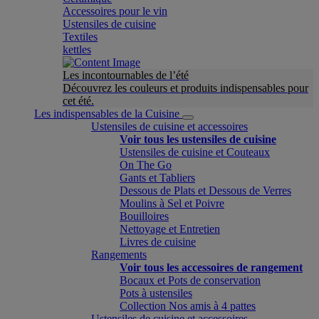
Accessoires pour le vin
Ustensiles de cuisine
Textiles
kettles
Les incontournables de l’été
Découvrez les couleurs et produits indispensables pour
cet été.
Les indispensables de la Cuisine
Ustensiles de cuisine et accessoires
Voir tous les ustensiles de cuisine
Ustensiles de cuisine et Couteaux
On The Go
Gants et Tabliers
Dessous de Plats et Dessous de Verres
Moulins à Sel et Poivre
Bouilloires
Nettoyage et Entretien
Livres de cuisine
Rangements
Voir tous les accessoires de rangement
Bocaux et Pots de conservation
Pots à ustensiles
Collection Nos amis à 4 pattes
Ustensiles de cuisine et accessoires