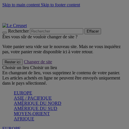
Skip to main content
Skip to footer content
Les incontournables de l’été
Craquez
Poêles: livraison offerte
Livraison en 2 à 4 jours ouvrables
Rechercher
Effacer
Êtes vous sûr de vouloir changer de site ?
Votre panier sera vide sur le nouveau site. Mais ne vous inquiétez
pas, votre panier reste disponible ici à votre retour.
Changer de site
Rester ici
Choisir un lieu
Choisir un lieu
En changeant de lieu, vous supprimez le contenu de votre panier.
Les articles achetés en ligne ne peuvent être envoyés uniquement
dans le pays sélectionné.
EUROPE
ASIE / PACIFIQUE
AMÉRIQUE DU NORD
AMÉRIQUE DU SUD
MOYEN-ORIENT
AFRIQUE
EUROPE