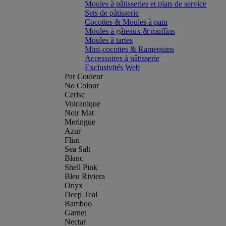
Moules à pâtisseries et plats de service
Sets de pâtisserie
Cocottes & Moules à pain
Moules à gâteaux & muffins
Moules à tartes
Mini-cocottes & Ramequins
Accessoires à pâtisserie
Exclusivités Web
Par Couleur
No Colour
Cerise
Volcanique
Noir Mat
Meringue
Azur
Flint
Sea Salt
Blanc
Shell Pink
Bleu Riviera
Onyx
Deep Teal
Bamboo
Garnet
Nectar