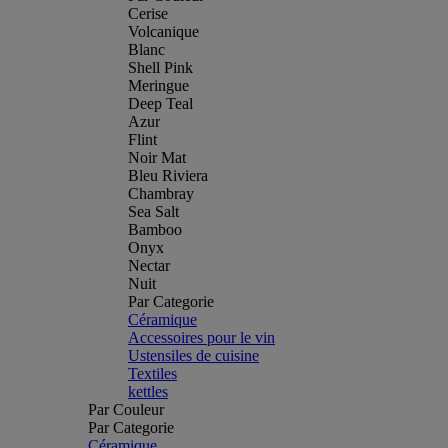
Cerise
Volcanique
Blanc
Shell Pink
Meringue
Deep Teal
Azur
Flint
Noir Mat
Bleu Riviera
Chambray
Sea Salt
Bamboo
Onyx
Nectar
Nuit
Par Categorie
Céramique
Accessoires pour le vin
Ustensiles de cuisine
Textiles
kettles
Par Couleur
Par Categorie
Céramique