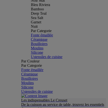
Noir Mat
Bleu Riviera
Bamboo
Deep Teal
Sea Salt
Garnet
Nuit
Par Categorie
Fonte émaillée
Céramique
Bouilloires
Moulins
Silicone
Ustensiles de cuisine
Par Couleur
Par Categorie
Fonte émaillée
Céramique
Bouilloires
Moulins
Silicone
Ustensiles de cuisine
Les indispensables Le Creuset
De la cuisson au service de table, trouvez les essentiels