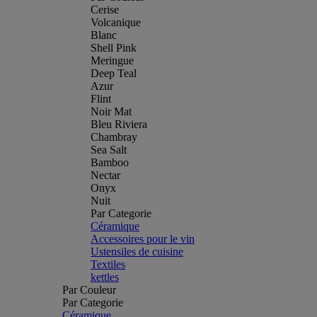
Cerise
Volcanique
Blanc
Shell Pink
Meringue
Deep Teal
Azur
Flint
Noir Mat
Bleu Riviera
Chambray
Sea Salt
Bamboo
Nectar
Onyx
Nuit
Par Categorie
Céramique
Accessoires pour le vin
Ustensiles de cuisine
Textiles
kettles
Par Couleur
Par Categorie
Céramique