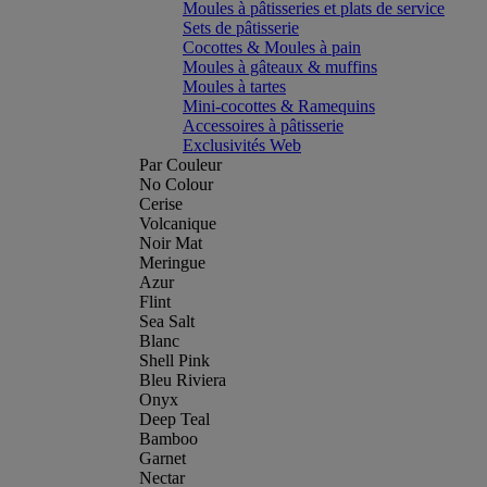
Moules à pâtisseries et plats de service
Sets de pâtisserie
Cocottes & Moules à pain
Moules à gâteaux & muffins
Moules à tartes
Mini-cocottes & Ramequins
Accessoires à pâtisserie
Exclusivités Web
Par Couleur
No Colour
Cerise
Volcanique
Noir Mat
Meringue
Azur
Flint
Sea Salt
Blanc
Shell Pink
Bleu Riviera
Onyx
Deep Teal
Bamboo
Garnet
Nectar