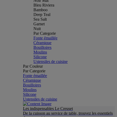
Noir Mat
Bleu Riviera
Bamboo
Deep Teal
Sea Salt
Garnet
Nuit
Par Categorie
Fonte émaillée
Céramique
Bouilloires
Moulins
Silicone
Ustensiles de cuisine
Par Couleur
Par Categorie
Fonte émaillée
Céramique
Bouilloires
Moulins
Silicone
Ustensiles de cuisine
Les indispensables Le Creuset
De la cuisson au service de table, trouvez les essentiels