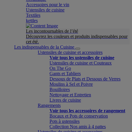
Accessoires pour le vin
Ustensiles de cuisine
Textiles
kettles
Les incontournables de l’été
Découvrez les couleurs et produits indispensables pour
cet été.
Les indispensables de la Cuisine
Ustensiles de cuisine et accessoires
Voir tous les ustensiles de cuisine
Ustensiles de cuisine et Couteaux
On The Go
Gants et Tabliers
Dessous de Plats et Dessous de Verres
Moulins à Sel et Poivre
Bouilloires
Nettoyage et Entretien
Livres de cuisine
Rangements
Voir tous les accessoires de rangement
Bocaux et Pots de conservation
Pots à ustensiles
Collection Nos amis à 4 pattes
Ustensiles de cuisine et accessoires