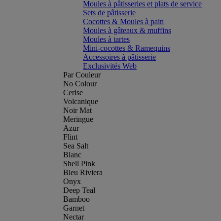
Moules à pâtisseries et plats de service
Sets de pâtisserie
Cocottes & Moules à pain
Moules à gâteaux & muffins
Moules à tartes
Mini-cocottes & Ramequins
Accessoires à pâtisserie
Exclusivités Web
Par Couleur
No Colour
Cerise
Volcanique
Noir Mat
Meringue
Azur
Flint
Sea Salt
Blanc
Shell Pink
Bleu Riviera
Onyx
Deep Teal
Bamboo
Garnet
Nectar