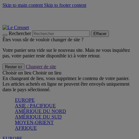
Skip to main content
Skip to footer content
Les incontournables de l’été
Craquez
Poêles: livraison offerte
Livraison en 2 à 4 jours ouvrables
Rechercher
Effacer
Êtes vous sûr de vouloir changer de site ?
Votre panier sera vide sur le nouveau site. Mais ne vous inquiétez
pas, votre panier reste disponible ici à votre retour.
Changer de site
Rester ici
Choisir un lieu
Choisir un lieu
En changeant de lieu, vous supprimez le contenu de votre panier.
Les articles achetés en ligne ne peuvent être envoyés uniquement
dans le pays sélectionné.
EUROPE
ASIE / PACIFIQUE
AMÉRIQUE DU NORD
AMÉRIQUE DU SUD
MOYEN-ORIENT
AFRIQUE
EUROPE