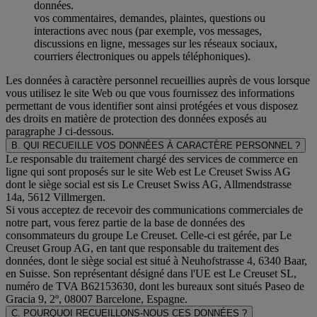
données.
vos commentaires, demandes, plaintes, questions ou
interactions avec nous (par exemple, vos messages,
discussions en ligne, messages sur les réseaux sociaux,
courriers électroniques ou appels téléphoniques).
Les données à caractère personnel recueillies auprès de vous lorsque
vous utilisez le site Web ou que vous fournissez des informations
permettant de vous identifier sont ainsi protégées et vous disposez
des droits en matière de protection des données exposés au
paragraphe J
ci-dessous.
B. QUI RECUEILLE VOS DONNÉES À CARACTÈRE PERSONNEL ?
Le responsable du traitement chargé des services de commerce en
ligne qui sont proposés sur le site Web est Le Creuset Swiss AG
dont le siège social est sis Le Creuset Swiss AG, Allmendstrasse
14a, 5612 Villmergen.
Si vous acceptez de recevoir des communications commerciales de
notre part, vous ferez partie de la base de données des
consommateurs du groupe Le Creuset. Celle-ci est gérée, par Le
Creuset Group AG, en tant que responsable du traitement des
données, dont le siège social est situé à Neuhofstrasse 4, 6340 Baar,
en Suisse. Son représentant désigné dans l'UE est Le Creuset SL,
numéro de TVA B62153630, dont les bureaux sont situés Paseo de
Gracia 9, 2º, 08007 Barcelone, Espagne.
C. POURQUOI RECUEILLONS-NOUS CES DONNÉES ?