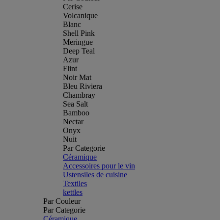
Cerise
Volcanique
Blanc
Shell Pink
Meringue
Deep Teal
Azur
Flint
Noir Mat
Bleu Riviera
Chambray
Sea Salt
Bamboo
Nectar
Onyx
Nuit
Par Categorie
Céramique
Accessoires pour le vin
Ustensiles de cuisine
Textiles
kettles
Par Couleur
Par Categorie
Céramique