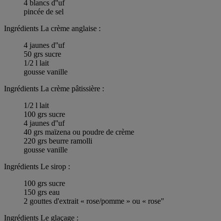
4 blancs d''uf
pincée de sel
Ingrédients La crème anglaise :
4 jaunes d''uf
50 grs sucre
1/2 l lait
gousse vanille
Ingrédients La crème pâtissière :
1/2 l lait
100 grs sucre
4 jaunes d''uf
40 grs maïzena ou poudre de crème
220 grs beurre ramolli
gousse vanille
Ingrédients Le sirop :
100 grs sucre
150 grs eau
2 gouttes d'extrait « rose/pomme » ou « rose"
Ingrédients Le glaçage :