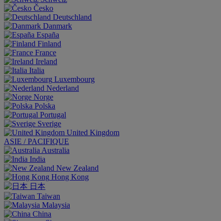
Česko
Deutschland
Danmark
España
Finland
France
Ireland
Italia
Luxembourg
Nederland
Norge
Polska
Portugal
Sverige
United Kingdom
ASIE / PACIFIQUE
Australia
India
New Zealand
Hong Kong
日本
Taiwan
Malaysia
China