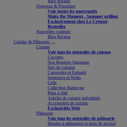
Bleu Riviera
Nouveau & Populaire
Voir toutes les nouveautés
Make the Moment - Summer grilling
Exclusivement chez Le Creuset
Bestseller
Nouvelles couleurs
Bleu Riviera
Cuisine & Pâtisserie
Cuisine
Voir tous les ustensiles de cuisson
Cocottes
Nos Boutons Signature
Sets de cuisson
Casseroles et Faitouts
Sauteuses et Woks
Grils
Collection Barbecue
Plats à rôtir
Articles de cuisine spécialisés
Accessoires de cuisine
Exclusivités Web
Pâtisserie
Voir tous les ustensiles de pâtisserie
Moules à pâtisseries et plats de service