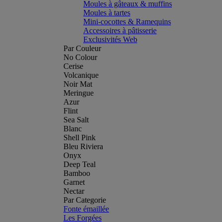
Moules à gâteaux & muffins
Moules à tartes
Mini-cocottes & Ramequins
Accessoires à pâtisserie
Exclusivités Web
Par Couleur
No Colour
Cerise
Volcanique
Noir Mat
Meringue
Azur
Flint
Sea Salt
Blanc
Shell Pink
Bleu Riviera
Onyx
Deep Teal
Bamboo
Garnet
Nectar
Par Categorie
Fonte émaillée
Les Forgées