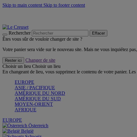
Skip to main content
Skip to footer content
Les incontournables de l’été
Craquez
Poêles: livraison offerte
Livraison en 2 à 4 jours ouvrables
Rechercher
Effacer
Êtes vous sûr de vouloir changer de site ?
Votre panier sera vide sur le nouveau site. Mais ne vous inquiétez pas, 
Changer de site
Rester ici
Choisir un lieu
Choisir un lieu
En changeant de lieu, vous supprimez le contenu de votre panier. Les 
EUROPE
ASIE / PACIFIQUE
AMÉRIQUE DU NORD
AMÉRIQUE DU SUD
MOYEN-ORIENT
AFRIQUE
EUROPE
Österreich
België
Schweiz