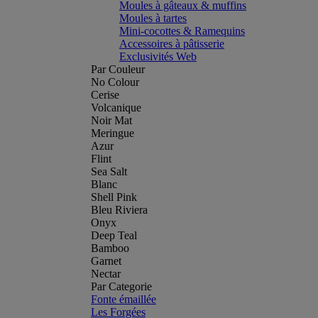
Moules à gâteaux & muffins
Moules à tartes
Mini-cocottes & Ramequins
Accessoires à pâtisserie
Exclusivités Web
Par Couleur
No Colour
Cerise
Volcanique
Noir Mat
Meringue
Azur
Flint
Sea Salt
Blanc
Shell Pink
Bleu Riviera
Onyx
Deep Teal
Bamboo
Garnet
Nectar
Par Categorie
Fonte émaillée
Les Forgées