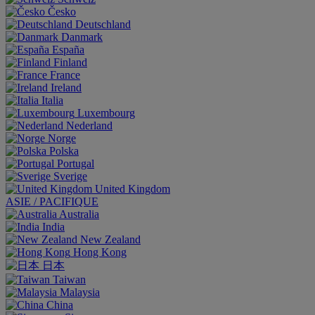
Česko
Deutschland
Danmark
España
Finland
France
Ireland
Italia
Luxembourg
Nederland
Norge
Polska
Portugal
Sverige
United Kingdom
ASIE / PACIFIQUE
Australia
India
New Zealand
Hong Kong
日本
Taiwan
Malaysia
China