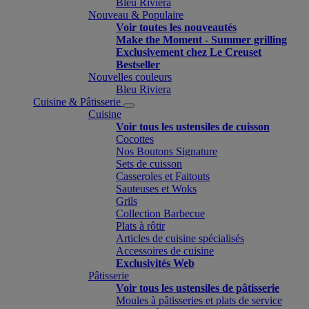
Bleu Riviera
Nouveau & Populaire
Voir toutes les nouveautés
Make the Moment - Summer grilling
Exclusivement chez Le Creuset
Bestseller
Nouvelles couleurs
Bleu Riviera
Cuisine & Pâtisserie
Cuisine
Voir tous les ustensiles de cuisson
Cocottes
Nos Boutons Signature
Sets de cuisson
Casseroles et Faitouts
Sauteuses et Woks
Grils
Collection Barbecue
Plats à rôtir
Articles de cuisine spécialisés
Accessoires de cuisine
Exclusivités Web
Pâtisserie
Voir tous les ustensiles de pâtisserie
Moules à pâtisseries et plats de service