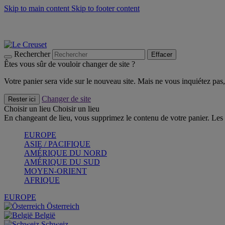
Skip to main content
Skip to footer content
Les incontournables de l’été
Craquez
Poêles: livraison offerte
Livraison en 2 à 4 jours ouvrables
Rechercher
Effacer
Êtes vous sûr de vouloir changer de site ?
Votre panier sera vide sur le nouveau site. Mais ne vous inquiétez pas, 
Changer de site
Rester ici
Choisir un lieu
Choisir un lieu
En changeant de lieu, vous supprimez le contenu de votre panier. Les 
EUROPE
ASIE / PACIFIQUE
AMÉRIQUE DU NORD
AMÉRIQUE DU SUD
MOYEN-ORIENT
AFRIQUE
EUROPE
Österreich
België
Schweiz