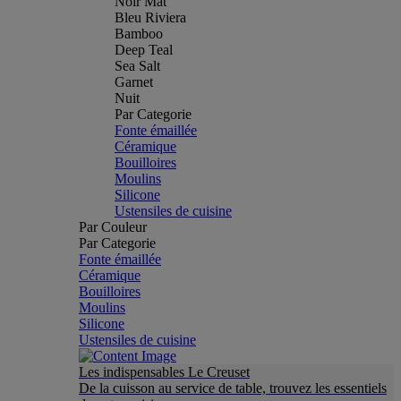
Noir Mat
Bleu Riviera
Bamboo
Deep Teal
Sea Salt
Garnet
Nuit
Par Categorie
Fonte émaillée
Céramique
Bouilloires
Moulins
Silicone
Ustensiles de cuisine
Par Couleur
Par Categorie
Fonte émaillée
Céramique
Bouilloires
Moulins
Silicone
Ustensiles de cuisine
Les indispensables Le Creuset
De la cuisson au service de table, trouvez les essentiels