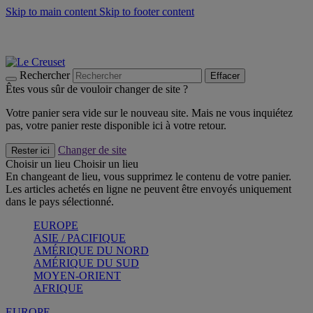
Skip to main content
Skip to footer content
Les incontournables de l’été
Craquez
Poêles: livraison offerte
Livraison en 2 à 4 jours ouvrables
Rechercher
Effacer
Êtes vous sûr de vouloir changer de site ?
Votre panier sera vide sur le nouveau site. Mais ne vous inquiétez
pas, votre panier reste disponible ici à votre retour.
Changer de site
Rester ici
Choisir un lieu
Choisir un lieu
En changeant de lieu, vous supprimez le contenu de votre panier.
Les articles achetés en ligne ne peuvent être envoyés uniquement
dans le pays sélectionné.
EUROPE
ASIE / PACIFIQUE
AMÉRIQUE DU NORD
AMÉRIQUE DU SUD
MOYEN-ORIENT
AFRIQUE
EUROPE