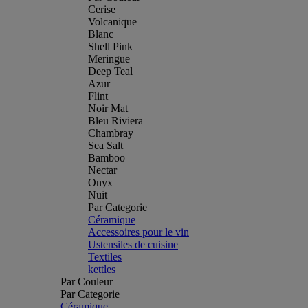
Cerise
Volcanique
Blanc
Shell Pink
Meringue
Deep Teal
Azur
Flint
Noir Mat
Bleu Riviera
Chambray
Sea Salt
Bamboo
Nectar
Onyx
Nuit
Par Categorie
Céramique
Accessoires pour le vin
Ustensiles de cuisine
Textiles
kettles
Par Couleur
Par Categorie
Céramique