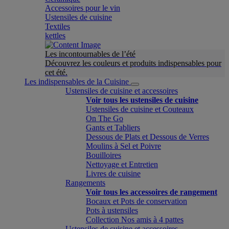
Accessoires pour le vin
Ustensiles de cuisine
Textiles
kettles
Les incontournables de l’été
Découvrez les couleurs et produits indispensables pour
cet été.
Les indispensables de la Cuisine
Ustensiles de cuisine et accessoires
Voir tous les ustensiles de cuisine
Ustensiles de cuisine et Couteaux
On The Go
Gants et Tabliers
Dessous de Plats et Dessous de Verres
Moulins à Sel et Poivre
Bouilloires
Nettoyage et Entretien
Livres de cuisine
Rangements
Voir tous les accessoires de rangement
Bocaux et Pots de conservation
Pots à ustensiles
Collection Nos amis à 4 pattes
Ustensiles de cuisine et accessoires