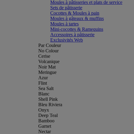
Moules à pâtisseries et plats de service
Sets de pâtisserie
Cocottes & Moules à pain
Moules à gâteaux & muffins
Moules à tartes
Mini-cocottes & Ramequins
Accessoires à pâtisserie
Exclusivités Web
Par Couleur
No Colour
Cerise
Volcanique
Noir Mat
Meringue
Azur
Flint
Sea Salt
Blanc
Shell Pink
Bleu Riviera
Onyx
Deep Teal
Bamboo
Garnet
Nectar