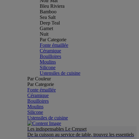
Noir Mat
Bleu Riviera
Bamboo
Sea Salt
Deep Teal
Garnet
Nuit
Par Categorie
Fonte émaillée
Céramique
Bouilloires
Moulins
Silicone
Ustensiles de cuisine
Par Couleur
Par Categorie
Fonte émaillée
Céramique
Bouilloires
Moulins
Silicone
Ustensiles de cuisine
Les indispensables Le Creuset
De la cuisson au service de table, trouvez les essentiels