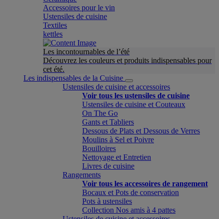
Accessoires pour le vin
Ustensiles de cuisine
Textiles
kettles
Les incontournables de l’été
Découvrez les couleurs et produits indispensables pour
cet été.
Les indispensables de la Cuisine
Ustensiles de cuisine et accessoires
Voir tous les ustensiles de cuisine
Ustensiles de cuisine et Couteaux
On The Go
Gants et Tabliers
Dessous de Plats et Dessous de Verres
Moulins à Sel et Poivre
Bouilloires
Nettoyage et Entretien
Livres de cuisine
Rangements
Voir tous les accessoires de rangement
Bocaux et Pots de conservation
Pots à ustensiles
Collection Nos amis à 4 pattes
Ustensiles de cuisine et accessoires