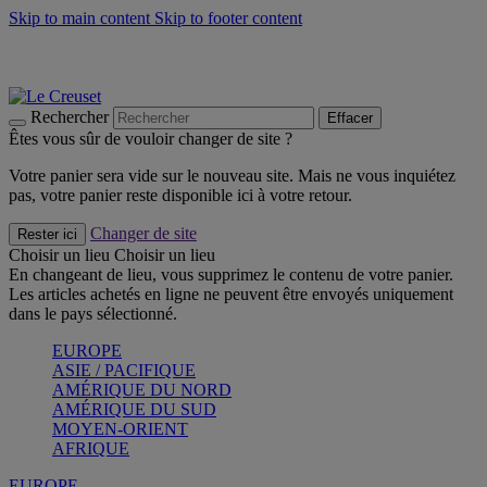
Skip to main content
Skip to footer content
Les incontournables de l’été
Craquez
Poêles: livraison offerte
Livraison en 2 à 4 jours ouvrables
Rechercher
Effacer
Êtes vous sûr de vouloir changer de site ?
Votre panier sera vide sur le nouveau site. Mais ne vous inquiétez
pas, votre panier reste disponible ici à votre retour.
Changer de site
Rester ici
Choisir un lieu
Choisir un lieu
En changeant de lieu, vous supprimez le contenu de votre panier.
Les articles achetés en ligne ne peuvent être envoyés uniquement
dans le pays sélectionné.
EUROPE
ASIE / PACIFIQUE
AMÉRIQUE DU NORD
AMÉRIQUE DU SUD
MOYEN-ORIENT
AFRIQUE
EUROPE