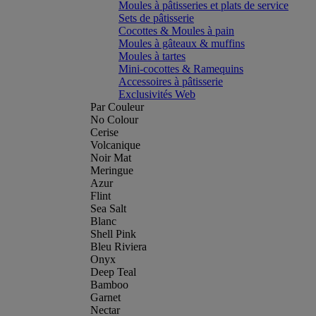
Moules à pâtisseries et plats de service
Sets de pâtisserie
Cocottes & Moules à pain
Moules à gâteaux & muffins
Moules à tartes
Mini-cocottes & Ramequins
Accessoires à pâtisserie
Exclusivités Web
Par Couleur
No Colour
Cerise
Volcanique
Noir Mat
Meringue
Azur
Flint
Sea Salt
Blanc
Shell Pink
Bleu Riviera
Onyx
Deep Teal
Bamboo
Garnet
Nectar