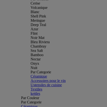
Cerise
Volcanique
Blanc
Shell Pink
Meringue
Deep Teal
Azur
Flint
Noir Mat
Bleu Riviera
Chambray
Sea Salt
Bamboo
Nectar
Onyx
Nuit
Par Categorie
Céramique
Accessoires pour le vin
Ustensiles de cuisine
Textiles
kettles
Par Couleur
Par Categorie
Céramique