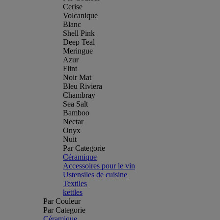
Cerise
Volcanique
Blanc
Shell Pink
Deep Teal
Meringue
Azur
Flint
Noir Mat
Bleu Riviera
Chambray
Sea Salt
Bamboo
Nectar
Onyx
Nuit
Par Categorie
Céramique
Accessoires pour le vin
Ustensiles de cuisine
Textiles
kettles
Par Couleur
Par Categorie
Céramique