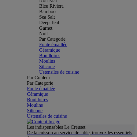
Noir Mat
Bleu Riviera
Bamboo
Sea Salt
Deep Teal
Garnet
Nuit
Par Categorie
Fonte émaillée
Céramique
Bouilloires
Moulins
Silicone
Ustensiles de cuisine
Par Couleur
Par Categorie
Fonte émaillée
Céramique
Bouilloires
Moulins
Silicone
Ustensiles de cuisine
Les indispensables Le Creuset
De la cuisson au service de table, trouvez les essentiels