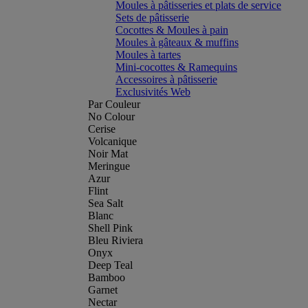
Moules à pâtisseries et plats de service
Sets de pâtisserie
Cocottes & Moules à pain
Moules à gâteaux & muffins
Moules à tartes
Mini-cocottes & Ramequins
Accessoires à pâtisserie
Exclusivités Web
Par Couleur
No Colour
Cerise
Volcanique
Noir Mat
Meringue
Azur
Flint
Sea Salt
Blanc
Shell Pink
Bleu Riviera
Onyx
Deep Teal
Bamboo
Garnet
Nectar