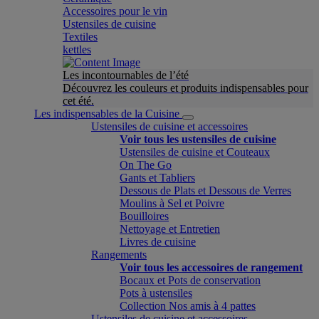
Accessoires pour le vin
Ustensiles de cuisine
Textiles
kettles
Les incontournables de l’été
Découvrez les couleurs et produits indispensables pour
cet été.
Les indispensables de la Cuisine
Ustensiles de cuisine et accessoires
Voir tous les ustensiles de cuisine
Ustensiles de cuisine et Couteaux
On The Go
Gants et Tabliers
Dessous de Plats et Dessous de Verres
Moulins à Sel et Poivre
Bouilloires
Nettoyage et Entretien
Livres de cuisine
Rangements
Voir tous les accessoires de rangement
Bocaux et Pots de conservation
Pots à ustensiles
Collection Nos amis à 4 pattes
Ustensiles de cuisine et accessoires