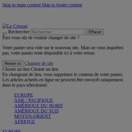
Skip to main content
Skip to footer content
Les incontournables de l’été
Craquez
Poêles: livraison offerte
Livraison en 2 à 4 jours ouvrables
Rechercher
Effacer
Êtes vous sûr de vouloir changer de site ?
Votre panier sera vide sur le nouveau site. Mais ne vous inquiétez
pas, votre panier reste disponible ici à votre retour.
Changer de site
Rester ici
Choisir un lieu
Choisir un lieu
En changeant de lieu, vous supprimez le contenu de votre panier.
Les articles achetés en ligne ne peuvent être envoyés uniquement
dans le pays sélectionné.
EUROPE
ASIE / PACIFIQUE
AMÉRIQUE DU NORD
AMÉRIQUE DU SUD
MOYEN-ORIENT
AFRIQUE
EUROPE