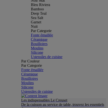
Noir Mat
Bleu Riviera
Bamboo
Deep Teal
Sea Salt
Garnet
Nuit
Par Categorie
Fonte émaillée
Céramique
Bouilloires
Moulins
Silicone
Ustensiles de cuisine
Par Couleur
Par Categorie
Fonte émaillée
Céramique
Bouilloires
Moulins
Silicone
Ustensiles de cuisine
Les indispensables Le Creuset
De la cuisson au service de table, trouvez les essentiels