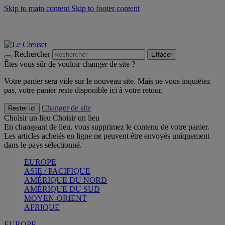
Skip to main content
Skip to footer content
Les incontournables de l’été
Craquez
Poêles: livraison offerte
Livraison en 2 à 4 jours ouvrables
Rechercher
Effacer
Êtes vous sûr de vouloir changer de site ?
Votre panier sera vide sur le nouveau site. Mais ne vous inquiétez
pas, votre panier reste disponible ici à votre retour.
Changer de site
Rester ici
Choisir un lieu
Choisir un lieu
En changeant de lieu, vous supprimez le contenu de votre panier.
Les articles achetés en ligne ne peuvent être envoyés uniquement
dans le pays sélectionné.
EUROPE
ASIE / PACIFIQUE
AMÉRIQUE DU NORD
AMÉRIQUE DU SUD
MOYEN-ORIENT
AFRIQUE
EUROPE