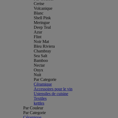
Cerise
Volcanique
Blanc
Shell Pink
Meringue
Deep Teal
Azur
Flint
Noir Mat
Bleu Riviera
Chambray
Sea Salt
Bamboo
Nectar
Onyx
Nuit
Par Categorie
Céramique
Accessoires pour le vin
Ustensiles de cuisine
Textiles
kettles
Par Couleur
Par Categorie
Céramique