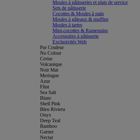
Moules à pâtisseries et plats de service
Sets de pâtisserie
Cocottes & Moules à pain
Moules à gâteaux & muffins
Moules à tartes
Mini-cocottes & Ramequins
Accessoires à pâtisserie
Exclusivités Web
Par Couleur
No Colour
Cerise
Volcanique
Noir Mat
Meringue
Azur
Flint
Sea Salt
Blanc
Shell Pink
Bleu Riviera
Onyx
Deep Teal
Bamboo
Garnet
Nectar