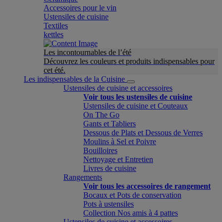
Accessoires pour le vin
Ustensiles de cuisine
Textiles
kettles
Les incontournables de l’été
Découvrez les couleurs et produits indispensables pour
cet été.
Les indispensables de la Cuisine
Ustensiles de cuisine et accessoires
Voir tous les ustensiles de cuisine
Ustensiles de cuisine et Couteaux
On The Go
Gants et Tabliers
Dessous de Plats et Dessous de Verres
Moulins à Sel et Poivre
Bouilloires
Nettoyage et Entretien
Livres de cuisine
Rangements
Voir tous les accessoires de rangement
Bocaux et Pots de conservation
Pots à ustensiles
Collection Nos amis à 4 pattes
Ustensiles de cuisine et accessoires