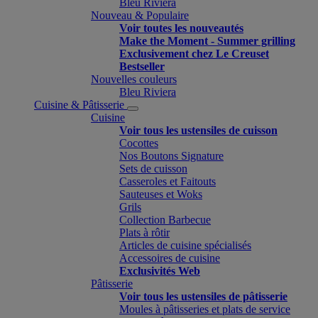
Bleu Riviera
Nouveau & Populaire
Voir toutes les nouveautés
Make the Moment - Summer grilling
Exclusivement chez Le Creuset
Bestseller
Nouvelles couleurs
Bleu Riviera
Cuisine & Pâtisserie
Cuisine
Voir tous les ustensiles de cuisson
Cocottes
Nos Boutons Signature
Sets de cuisson
Casseroles et Faitouts
Sauteuses et Woks
Grils
Collection Barbecue
Plats à rôtir
Articles de cuisine spécialisés
Accessoires de cuisine
Exclusivités Web
Pâtisserie
Voir tous les ustensiles de pâtisserie
Moules à pâtisseries et plats de service