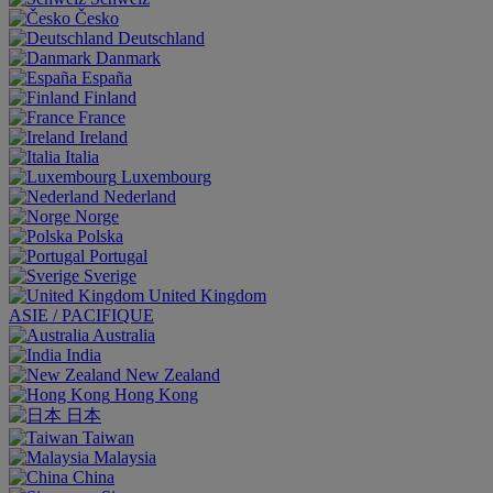
Česko
Deutschland
Danmark
España
Finland
France
Ireland
Italia
Luxembourg
Nederland
Norge
Polska
Portugal
Sverige
United Kingdom
ASIE / PACIFIQUE
Australia
India
New Zealand
Hong Kong
日本
Taiwan
Malaysia
China