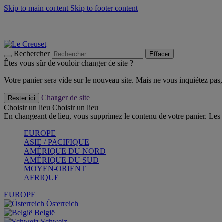
Skip to main content
Skip to footer content
Les incontournables de l’été
Craquez
Poêles: livraison offerte
Livraison en 2 à 4 jours ouvrables
Rechercher
Effacer
Êtes vous sûr de vouloir changer de site ?
Votre panier sera vide sur le nouveau site. Mais ne vous inquiétez pas, 
Changer de site
Rester ici
Choisir un lieu
Choisir un lieu
En changeant de lieu, vous supprimez le contenu de votre panier. Les 
EUROPE
ASIE / PACIFIQUE
AMÉRIQUE DU NORD
AMÉRIQUE DU SUD
MOYEN-ORIENT
AFRIQUE
EUROPE
Österreich
België
Schweiz