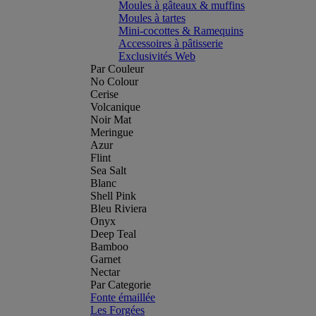
Moules à gâteaux & muffins
Moules à tartes
Mini-cocottes & Ramequins
Accessoires à pâtisserie
Exclusivités Web
Par Couleur
No Colour
Cerise
Volcanique
Noir Mat
Meringue
Azur
Flint
Sea Salt
Blanc
Shell Pink
Bleu Riviera
Onyx
Deep Teal
Bamboo
Garnet
Nectar
Par Categorie
Fonte émaillée
Les Forgées