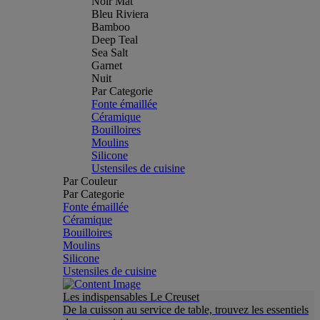
Noir Mat
Bleu Riviera
Bamboo
Deep Teal
Sea Salt
Garnet
Nuit
Par Categorie
Fonte émaillée
Céramique
Bouilloires
Moulins
Silicone
Ustensiles de cuisine
Par Couleur
Par Categorie
Fonte émaillée
Céramique
Bouilloires
Moulins
Silicone
Ustensiles de cuisine
Les indispensables Le Creuset
De la cuisson au service de table, trouvez les essentiels