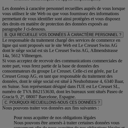
Les données à caractère personnel recueillies auprès de vous lorsque
vous utilisez le site Web ou que vous fournissez des informations
permettant de vous identifier sont ainsi protégées et vous disposez
des droits en matière de protection des données exposés au
paragraphe J
ci-dessous.
B. QUI RECUEILLE VOS DONNÉES À CARACTÈRE PERSONNEL ?
Le responsable du traitement chargé des services de commerce en
ligne qui sont proposés sur le site Web est Le Creuset Swiss AG
dont le siège social est sis Le Creuset Swiss AG, Allmendstrasse
14a, 5612 Villmergen.
Si vous acceptez de recevoir des communications commerciales de
notre part, vous ferez partie de la base de données des
consommateurs du groupe Le Creuset. Celle-ci est gérée, par Le
Creuset Group AG, en tant que responsable du traitement des
données, dont le siège social est situé à Neuhofstrasse 4, 6340 Baar,
en Suisse. Son représentant désigné dans l'UE est Le Creuset SL,
numéro de TVA B62153630, dont les bureaux sont situés Paseo de
Gracia 9, 2º, 08007 Barcelone, Espagne.
C. POURQUOI RECUEILLONS-NOUS CES DONNÉES ?
Nous pouvons traiter vos données aux fins suivantes :
Pour nous acquitter de nos obligations légales
Nous pouvons être amenés à traiter certaines données vous
concernant afin de nous acquitter de nos obligations légales et