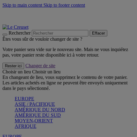
Skip to main content
Skip to footer content
Les incontournables de l’été
Craquez
Poêles: livraison offerte
Livraison en 2 à 4 jours ouvrables
Rechercher
Effacer
Êtes vous sûr de vouloir changer de site ?
Votre panier sera vide sur le nouveau site. Mais ne vous inquiétez
pas, votre panier reste disponible ici à votre retour.
Changer de site
Rester ici
Choisir un lieu
Choisir un lieu
En changeant de lieu, vous supprimez le contenu de votre panier.
Les articles achetés en ligne ne peuvent être envoyés uniquement
dans le pays sélectionné.
EUROPE
ASIE / PACIFIQUE
AMÉRIQUE DU NORD
AMÉRIQUE DU SUD
MOYEN-ORIENT
AFRIQUE
EUROPE