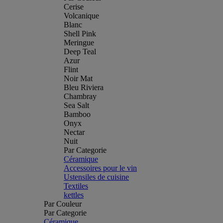
Cerise
Volcanique
Blanc
Shell Pink
Meringue
Deep Teal
Azur
Flint
Noir Mat
Bleu Riviera
Chambray
Sea Salt
Bamboo
Onyx
Nectar
Nuit
Par Categorie
Céramique
Accessoires pour le vin
Ustensiles de cuisine
Textiles
kettles
Par Couleur
Par Categorie
Céramique