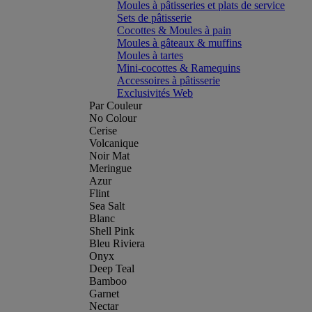
Moules à pâtisseries et plats de service
Sets de pâtisserie
Cocottes & Moules à pain
Moules à gâteaux & muffins
Moules à tartes
Mini-cocottes & Ramequins
Accessoires à pâtisserie
Exclusivités Web
Par Couleur
No Colour
Cerise
Volcanique
Noir Mat
Meringue
Azur
Flint
Sea Salt
Blanc
Shell Pink
Bleu Riviera
Onyx
Deep Teal
Bamboo
Garnet
Nectar