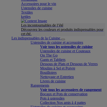
Accessoires pour le vin
Ustensiles de cuisine
Textiles
kettles
Les incontournables de l’été
Découvrez les couleurs et produits indispensables pour
cet été.
Les indispensables de la Cuisine
Ustensiles de cuisine et accessoires
Voir tous les ustensiles de cuisine
Ustensiles de cuisine et Couteaux
On The Go
Gants et Tabliers
Dessous de Plats et Dessous de Verres
Moulins à Sel et Poivre
Bouilloires
Nettoyage et Entretien
Livres de cuisine
Rangements
Voir tous les accessoires de rangement
Bocaux et Pots de conservation
Pots à ustensiles
Collection Nos amis à 4 pattes
Ustensiles de cuisine et accessoires