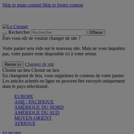
Skip to main content
Skip to footer content
Les incontournables de l’été
Craquez
Poêles: livraison offerte
Livraison en 2 à 4 jours ouvrables
Rechercher
Effacer
Êtes vous sûr de vouloir changer de site ?
Votre panier sera vide sur le nouveau site. Mais ne vous inquiétez
pas, votre panier reste disponible ici à votre retour.
Changer de site
Rester ici
Choisir un lieu
Choisir un lieu
En changeant de lieu, vous supprimez le contenu de votre panier.
Les articles achetés en ligne ne peuvent être envoyés uniquement
dans le pays sélectionné.
EUROPE
ASIE / PACIFIQUE
AMÉRIQUE DU NORD
AMÉRIQUE DU SUD
MOYEN-ORIENT
AFRIQUE
EUROPE