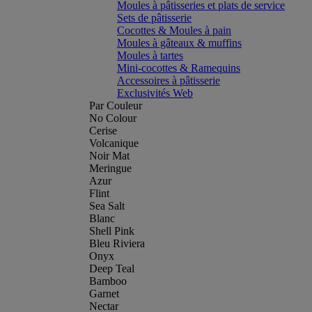
Moules à pâtisseries et plats de service
Sets de pâtisserie
Cocottes & Moules à pain
Moules à gâteaux & muffins
Moules à tartes
Mini-cocottes & Ramequins
Accessoires à pâtisserie
Exclusivités Web
Par Couleur
No Colour
Cerise
Volcanique
Noir Mat
Meringue
Azur
Flint
Sea Salt
Blanc
Shell Pink
Bleu Riviera
Onyx
Deep Teal
Bamboo
Garnet
Nectar