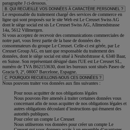
paragraphe J
ci-dessous.
B. QUI RECUEILLE VOS DONNÉES À CARACTÈRE PERSONNEL ?
Le responsable du traitement chargé des services de commerce en
ligne qui sont proposés sur le site Web est Le Creuset Swiss AG
dont le siège social est sis Le Creuset Swiss AG, Allmendstrasse
14a, 5612 Villmergen.
Si vous acceptez de recevoir des communications commerciales de
notre part, vous ferez partie de la base de données des
consommateurs du groupe Le Creuset. Celle-ci est gérée, par Le
Creuset Group AG, en tant que responsable du traitement des
données, dont le siège social est situé à Neuhofstrasse 4, 6340 Baar,
en Suisse. Son représentant désigné dans l'UE est Le Creuset SL,
numéro de TVA B62153630, dont les bureaux sont situés Paseo de
Gracia 9, 2º, 08007 Barcelone, Espagne.
C. POURQUOI RECUEILLONS-NOUS CES DONNÉES ?
Nous pouvons traiter vos données aux fins suivantes :
Pour nous acquitter de nos obligations légales
Nous pouvons être amenés à traiter certaines données vous
concernant afin de nous acquitter de nos obligations légales et
autres obligations découlant d’instructions qui émanent des
autorités publiques.
Pour créer un compte Le Creuset
Nous utiliserons vos données pour créer un compte Le
Creuset qui vous donnera accès à un ensemble d’avantages