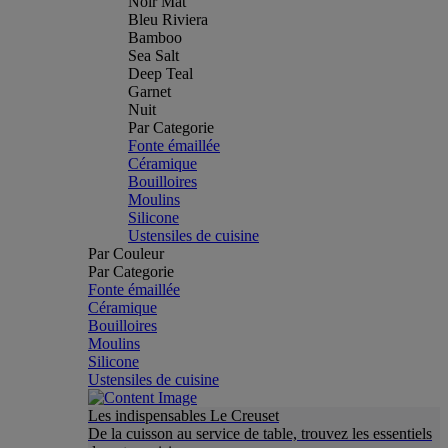
Noir Mat
Bleu Riviera
Bamboo
Sea Salt
Deep Teal
Garnet
Nuit
Par Categorie
Fonte émaillée
Céramique
Bouilloires
Moulins
Silicone
Ustensiles de cuisine
Par Couleur
Par Categorie
Fonte émaillée
Céramique
Bouilloires
Moulins
Silicone
Ustensiles de cuisine
Les indispensables Le Creuset
De la cuisson au service de table, trouvez les essentiels