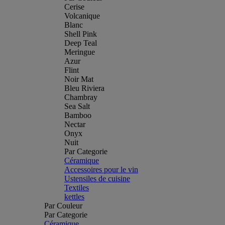
Cerise
Volcanique
Blanc
Shell Pink
Deep Teal
Meringue
Azur
Flint
Noir Mat
Bleu Riviera
Chambray
Sea Salt
Bamboo
Nectar
Onyx
Nuit
Par Categorie
Céramique
Accessoires pour le vin
Ustensiles de cuisine
Textiles
kettles
Par Couleur
Par Categorie
Céramique