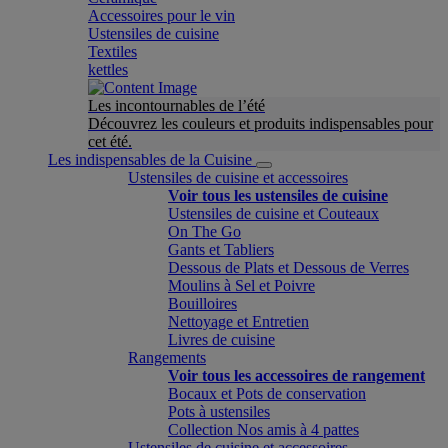
Accessoires pour le vin
Ustensiles de cuisine
Textiles
kettles
Les incontournables de l’été
Découvrez les couleurs et produits indispensables pour
cet été.
Les indispensables de la Cuisine
Ustensiles de cuisine et accessoires
Voir tous les ustensiles de cuisine
Ustensiles de cuisine et Couteaux
On The Go
Gants et Tabliers
Dessous de Plats et Dessous de Verres
Moulins à Sel et Poivre
Bouilloires
Nettoyage et Entretien
Livres de cuisine
Rangements
Voir tous les accessoires de rangement
Bocaux et Pots de conservation
Pots à ustensiles
Collection Nos amis à 4 pattes
Ustensiles de cuisine et accessoires