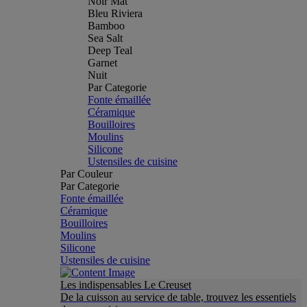
Noir Mat
Bleu Riviera
Bamboo
Sea Salt
Deep Teal
Garnet
Nuit
Par Categorie
Fonte émaillée
Céramique
Bouilloires
Moulins
Silicone
Ustensiles de cuisine
Par Couleur
Par Categorie
Fonte émaillée
Céramique
Bouilloires
Moulins
Silicone
Ustensiles de cuisine
Les indispensables Le Creuset
De la cuisson au service de table, trouvez les essentiels