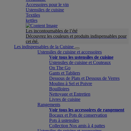
Accessoires pour le vin
Ustensiles de cuisine
Textiles
kettles
Les incontournables de l’été
Découvrez les couleurs et produits indispensables pour
cet été.
Les indispensables de la Cuisine
Ustensiles de cuisine et accessoires
Voir tous les ustensiles de cuisine
Ustensiles de cuisine et Couteaux
On The Go
Gants et Tabliers
Dessous de Plats et Dessous de Verres
Moulins à Sel et Poivre
Bouilloires
Nettoyage et Entretien
Livres de cuisine
Rangements
Voir tous les accessoires de rangement
Bocaux et Pots de conservation
Pots à ustensiles
Collection Nos amis à 4 pattes
Ustensiles de cuisine et accessoires