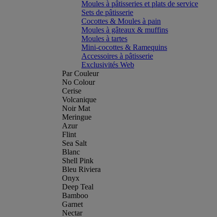
Moules à pâtisseries et plats de service
Sets de pâtisserie
Cocottes & Moules à pain
Moules à gâteaux & muffins
Moules à tartes
Mini-cocottes & Ramequins
Accessoires à pâtisserie
Exclusivités Web
Par Couleur
No Colour
Cerise
Volcanique
Noir Mat
Meringue
Azur
Flint
Sea Salt
Blanc
Shell Pink
Bleu Riviera
Onyx
Deep Teal
Bamboo
Garnet
Nectar