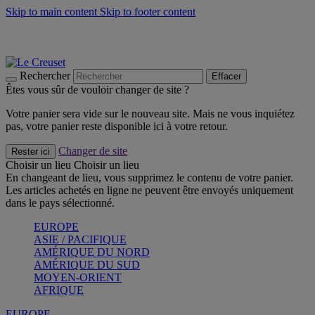
Skip to main content
Skip to footer content
Les incontournables de l’été
Craquez
Poêles: livraison offerte
Livraison en 2 à 4 jours ouvrables
Rechercher
Effacer
Êtes vous sûr de vouloir changer de site ?
Votre panier sera vide sur le nouveau site. Mais ne vous inquiétez
pas, votre panier reste disponible ici à votre retour.
Changer de site
Rester ici
Choisir un lieu
Choisir un lieu
En changeant de lieu, vous supprimez le contenu de votre panier.
Les articles achetés en ligne ne peuvent être envoyés uniquement
dans le pays sélectionné.
EUROPE
ASIE / PACIFIQUE
AMÉRIQUE DU NORD
AMÉRIQUE DU SUD
MOYEN-ORIENT
AFRIQUE
EUROPE