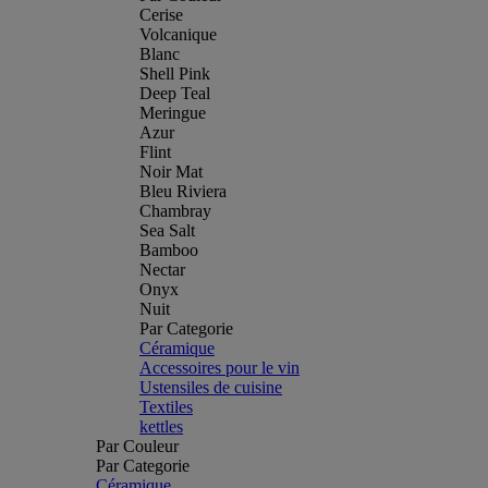
Cerise
Volcanique
Blanc
Shell Pink
Deep Teal
Meringue
Azur
Flint
Noir Mat
Bleu Riviera
Chambray
Sea Salt
Bamboo
Nectar
Onyx
Nuit
Par Categorie
Céramique
Accessoires pour le vin
Ustensiles de cuisine
Textiles
kettles
Par Couleur
Par Categorie
Céramique