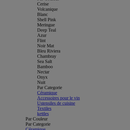
Cerise
Volcanique
Blanc
Shell Pink
Meringue
Deep Teal
Azur
Flint
Noir Mat
Bleu Riviera
Chambray
Sea Salt
Bamboo
Nectar
Onyx
Nuit
Par Categorie
Céramique
Accessoires pour le vin
Ustensiles de cuisine
Textiles
kettles
Par Couleur
Par Categorie
Céramique