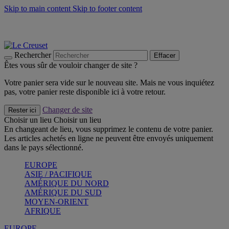
Skip to main content
Skip to footer content
Les incontournables de l’été
Craquez
Poêles: livraison offerte
Livraison en 2 à 4 jours ouvrables
Rechercher
Effacer
Êtes vous sûr de vouloir changer de site ?
Votre panier sera vide sur le nouveau site. Mais ne vous inquiétez
pas, votre panier reste disponible ici à votre retour.
Changer de site
Rester ici
Choisir un lieu
Choisir un lieu
En changeant de lieu, vous supprimez le contenu de votre panier.
Les articles achetés en ligne ne peuvent être envoyés uniquement
dans le pays sélectionné.
EUROPE
ASIE / PACIFIQUE
AMÉRIQUE DU NORD
AMÉRIQUE DU SUD
MOYEN-ORIENT
AFRIQUE
EUROPE