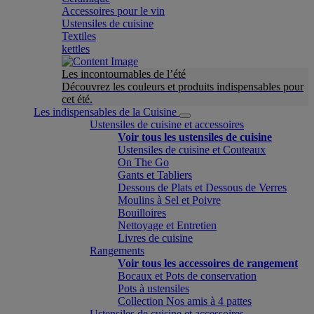
Accessoires pour le vin
Ustensiles de cuisine
Textiles
kettles
Les incontournables de l’été
Découvrez les couleurs et produits indispensables pour
cet été.
Les indispensables de la Cuisine
Ustensiles de cuisine et accessoires
Voir tous les ustensiles de cuisine
Ustensiles de cuisine et Couteaux
On The Go
Gants et Tabliers
Dessous de Plats et Dessous de Verres
Moulins à Sel et Poivre
Bouilloires
Nettoyage et Entretien
Livres de cuisine
Rangements
Voir tous les accessoires de rangement
Bocaux et Pots de conservation
Pots à ustensiles
Collection Nos amis à 4 pattes
Ustensiles de cuisine et accessoires