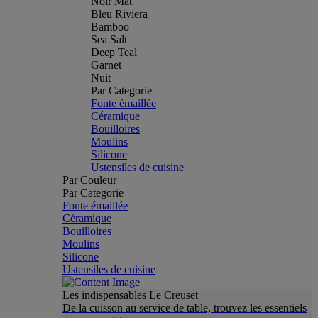
Noir Mat
Bleu Riviera
Bamboo
Sea Salt
Deep Teal
Garnet
Nuit
Par Categorie
Fonte émaillée
Céramique
Bouilloires
Moulins
Silicone
Ustensiles de cuisine
Par Couleur
Par Categorie
Fonte émaillée
Céramique
Bouilloires
Moulins
Silicone
Ustensiles de cuisine
Les indispensables Le Creuset
De la cuisson au service de table, trouvez les essentiels