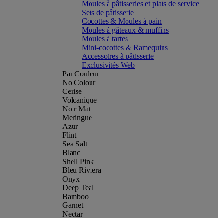
Moules à pâtisseries et plats de service
Sets de pâtisserie
Cocottes & Moules à pain
Moules à gâteaux & muffins
Moules à tartes
Mini-cocottes & Ramequins
Accessoires à pâtisserie
Exclusivités Web
Par Couleur
No Colour
Cerise
Volcanique
Noir Mat
Meringue
Azur
Flint
Sea Salt
Blanc
Shell Pink
Bleu Riviera
Onyx
Deep Teal
Bamboo
Garnet
Nectar