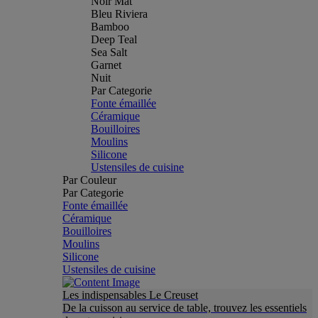
Noir Mat
Bleu Riviera
Bamboo
Deep Teal
Sea Salt
Garnet
Nuit
Par Categorie
Fonte émaillée
Céramique
Bouilloires
Moulins
Silicone
Ustensiles de cuisine
Par Couleur
Par Categorie
Fonte émaillée
Céramique
Bouilloires
Moulins
Silicone
Ustensiles de cuisine
Les indispensables Le Creuset
De la cuisson au service de table, trouvez les essentiels