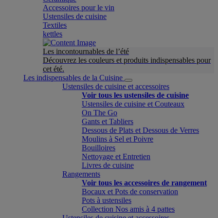
Accessoires pour le vin
Ustensiles de cuisine
Textiles
kettles
Les incontournables de l’été
Découvrez les couleurs et produits indispensables pour
cet été.
Les indispensables de la Cuisine
Ustensiles de cuisine et accessoires
Voir tous les ustensiles de cuisine
Ustensiles de cuisine et Couteaux
On The Go
Gants et Tabliers
Dessous de Plats et Dessous de Verres
Moulins à Sel et Poivre
Bouilloires
Nettoyage et Entretien
Livres de cuisine
Rangements
Voir tous les accessoires de rangement
Bocaux et Pots de conservation
Pots à ustensiles
Collection Nos amis à 4 pattes
Ustensiles de cuisine et accessoires