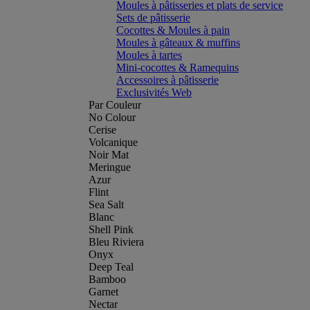
Moules à pâtisseries et plats de service
Sets de pâtisserie
Cocottes & Moules à pain
Moules à gâteaux & muffins
Moules à tartes
Mini-cocottes & Ramequins
Accessoires à pâtisserie
Exclusivités Web
Par Couleur
No Colour
Cerise
Volcanique
Noir Mat
Meringue
Azur
Flint
Sea Salt
Blanc
Shell Pink
Bleu Riviera
Onyx
Deep Teal
Bamboo
Garnet
Nectar