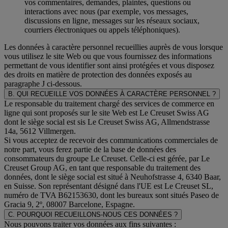
vos commentaires, demandes, plaintes, questions ou
interactions avec nous (par exemple, vos messages,
discussions en ligne, messages sur les réseaux sociaux,
courriers électroniques ou appels téléphoniques).
Les données à caractère personnel recueillies auprès de vous lorsque
vous utilisez le site Web ou que vous fournissez des informations
permettant de vous identifier sont ainsi protégées et vous disposez
des droits en matière de protection des données exposés au
paragraphe J
ci-dessous.
B. QUI RECUEILLE VOS DONNÉES À CARACTÈRE PERSONNEL ?
Le responsable du traitement chargé des services de commerce en
ligne qui sont proposés sur le site Web est Le Creuset Swiss AG
dont le siège social est sis Le Creuset Swiss AG, Allmendstrasse
14a, 5612 Villmergen.
Si vous acceptez de recevoir des communications commerciales de
notre part, vous ferez partie de la base de données des
consommateurs du groupe Le Creuset. Celle-ci est gérée, par Le
Creuset Group AG, en tant que responsable du traitement des
données, dont le siège social est situé à Neuhofstrasse 4, 6340 Baar,
en Suisse. Son représentant désigné dans l'UE est Le Creuset SL,
numéro de TVA B62153630, dont les bureaux sont situés Paseo de
Gracia 9, 2º, 08007 Barcelone, Espagne.
C. POURQUOI RECUEILLONS-NOUS CES DONNÉES ?
Nous pouvons traiter vos données aux fins suivantes :