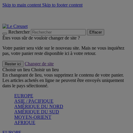
Skip to main content
Skip to footer content
Les incontournables de l’été
Craquez
Poêles: livraison offerte
Livraison en 2 à 4 jours ouvrables
Rechercher
Effacer
Êtes vous sûr de vouloir changer de site ?
Votre panier sera vide sur le nouveau site. Mais ne vous inquiétez
pas, votre panier reste disponible ici à votre retour.
Changer de site
Rester ici
Choisir un lieu
Choisir un lieu
En changeant de lieu, vous supprimez le contenu de votre panier.
Les articles achetés en ligne ne peuvent être envoyés uniquement
dans le pays sélectionné.
EUROPE
ASIE / PACIFIQUE
AMÉRIQUE DU NORD
AMÉRIQUE DU SUD
MOYEN-ORIENT
AFRIQUE
EUROPE