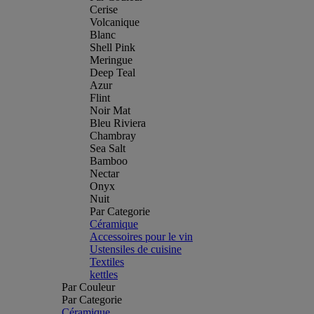
Cerise
Volcanique
Blanc
Shell Pink
Meringue
Deep Teal
Azur
Flint
Noir Mat
Bleu Riviera
Chambray
Sea Salt
Bamboo
Nectar
Onyx
Nuit
Par Categorie
Céramique
Accessoires pour le vin
Ustensiles de cuisine
Textiles
kettles
Par Couleur
Par Categorie
Céramique