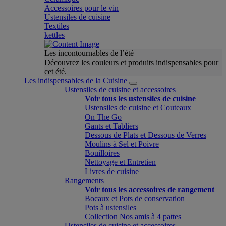
Accessoires pour le vin
Ustensiles de cuisine
Textiles
kettles
Les incontournables de l’été
Découvrez les couleurs et produits indispensables pour
cet été.
Les indispensables de la Cuisine
Ustensiles de cuisine et accessoires
Voir tous les ustensiles de cuisine
Ustensiles de cuisine et Couteaux
On The Go
Gants et Tabliers
Dessous de Plats et Dessous de Verres
Moulins à Sel et Poivre
Bouilloires
Nettoyage et Entretien
Livres de cuisine
Rangements
Voir tous les accessoires de rangement
Bocaux et Pots de conservation
Pots à ustensiles
Collection Nos amis à 4 pattes
Ustensiles de cuisine et accessoires