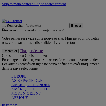
Skip to main content
Skip to footer content
Les incontournables de l’été
Craquez
Poêles: livraison offerte
Livraison en 2 à 4 jours ouvrables
Rechercher
Effacer
Êtes vous sûr de vouloir changer de site ?
Votre panier sera vide sur le nouveau site. Mais ne vous inquiétez
pas, votre panier reste disponible ici à votre retour.
Changer de site
Rester ici
Choisir un lieu
Choisir un lieu
En changeant de lieu, vous supprimez le contenu de votre panier.
Les articles achetés en ligne ne peuvent être envoyés uniquement
dans le pays sélectionné.
EUROPE
ASIE / PACIFIQUE
AMÉRIQUE DU NORD
AMÉRIQUE DU SUD
MOYEN-ORIENT
AFRIQUE
EUROPE