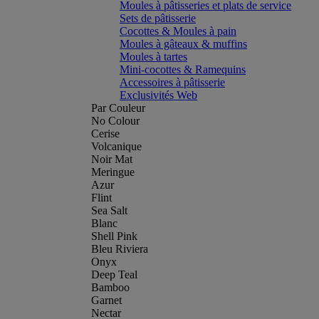
Moules à pâtisseries et plats de service
Sets de pâtisserie
Cocottes & Moules à pain
Moules à gâteaux & muffins
Moules à tartes
Mini-cocottes & Ramequins
Accessoires à pâtisserie
Exclusivités Web
Par Couleur
No Colour
Cerise
Volcanique
Noir Mat
Meringue
Azur
Flint
Sea Salt
Blanc
Shell Pink
Bleu Riviera
Onyx
Deep Teal
Bamboo
Garnet
Nectar