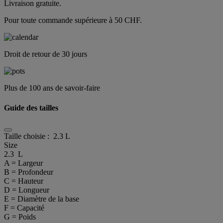
Livraison gratuite.
Pour toute commande supérieure à 50 CHF.
Droit de retour de 30 jours
Plus de 100 ans de savoir-faire
Guide des tailles
Taille choisie :
2.3 L
Size
2.3 L
A = Largeur
B = Profondeur
C = Hauteur
D = Longueur
E = Diamètre de la base
F = Capacité
G = Poids