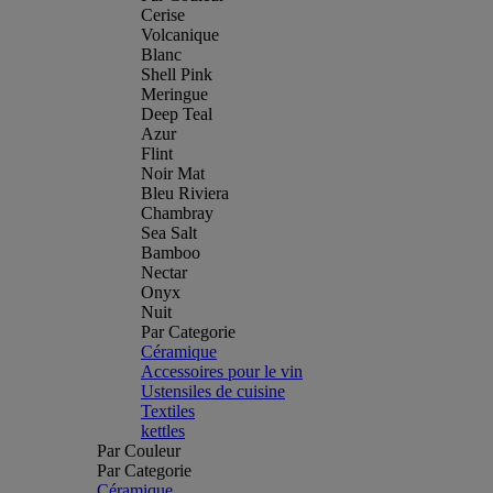
Cerise
Volcanique
Blanc
Shell Pink
Meringue
Deep Teal
Azur
Flint
Noir Mat
Bleu Riviera
Chambray
Sea Salt
Bamboo
Nectar
Onyx
Nuit
Par Categorie
Céramique
Accessoires pour le vin
Ustensiles de cuisine
Textiles
kettles
Par Couleur
Par Categorie
Céramique