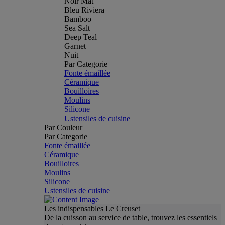
Noir Mat
Bleu Riviera
Bamboo
Sea Salt
Deep Teal
Garnet
Nuit
Par Categorie
Fonte émaillée
Céramique
Bouilloires
Moulins
Silicone
Ustensiles de cuisine
Par Couleur
Par Categorie
Fonte émaillée
Céramique
Bouilloires
Moulins
Silicone
Ustensiles de cuisine
Les indispensables Le Creuset
De la cuisson au service de table, trouvez les essentiels