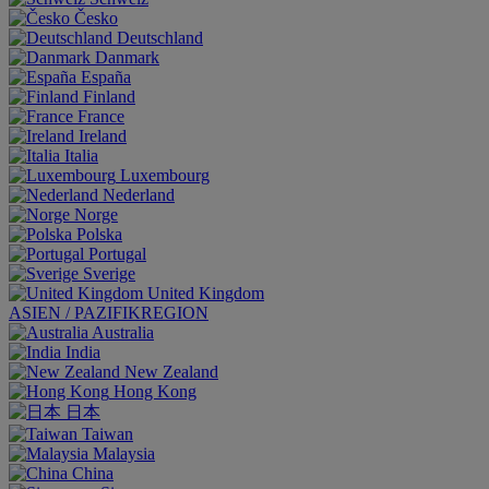
Česko
Deutschland
Danmark
España
Finland
France
Ireland
Italia
Luxembourg
Nederland
Norge
Polska
Portugal
Sverige
United Kingdom
ASIEN / PAZIFIKREGION
Australia
India
New Zealand
Hong Kong
日本
Taiwan
Malaysia
China