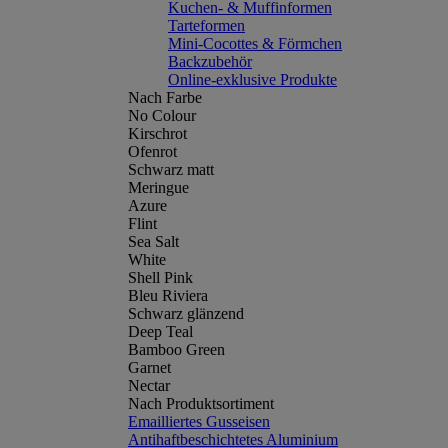
Kuchen- & Muffinformen
Tarteformen
Mini-Cocottes & Förmchen
Backzubehör
Online-exklusive Produkte
Nach Farbe
No Colour
Kirschrot
Ofenrot
Schwarz matt
Meringue
Azure
Flint
Sea Salt
White
Shell Pink
Bleu Riviera
Schwarz glänzend
Deep Teal
Bamboo Green
Garnet
Nectar
Nach Produktsortiment
Emailliertes Gusseisen
Antihaftbeschichtetes Aluminium