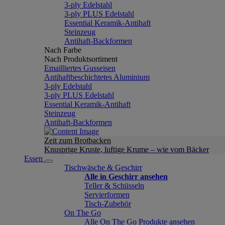
3-ply Edelstahl
3-ply PLUS Edelstahl
Essential Keramik-Antihaft
Steinzeug
Antihaft-Backformen
Nach Farbe
Nach Produktsortiment
Emailliertes Gusseisen
Antihaftbeschichtetes Aluminium
3-ply Edelstahl
3-ply PLUS Edelstahl
Essential Keramik-Antihaft
Steinzeug
Antihaft-Backformen
Zeit zum Brotbacken
Knusprige Kruste, luftige Krume – wie vom Bäcker
Essen
Tischwäsche & Geschirr
Alle in Geschirr ansehen
Teller & Schüsseln
Servierformen
Tisch-Zubehör
On The Go
Alle On The Go Produkte ansehen