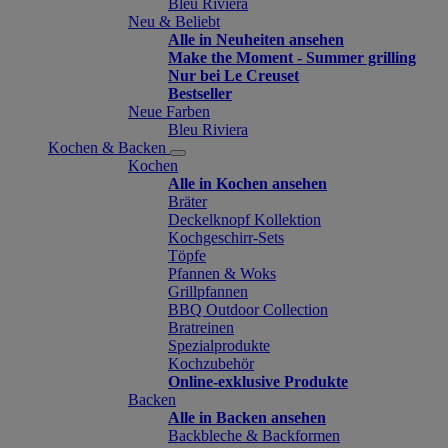
Bleu Riviera
Neu & Beliebt
Alle in Neuheiten ansehen
Make the Moment - Summer grilling
Nur bei Le Creuset
Bestseller
Neue Farben
Bleu Riviera
Kochen & Backen
Kochen
Alle in Kochen ansehen
Bräter
Deckelknopf Kollektion
Kochgeschirr-Sets
Töpfe
Pfannen & Woks
Grillpfannen
BBQ Outdoor Collection
Bratreinen
Spezialprodukte
Kochzubehör
Online-exklusive Produkte
Backen
Alle in Backen ansehen
Backbleche & Backformen