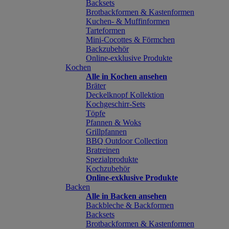
Backsets
Brotbackformen & Kastenformen
Kuchen- & Muffinformen
Tarteformen
Mini-Cocottes & Förmchen
Backzubehör
Online-exklusive Produkte
Kochen
Alle in Kochen ansehen
Bräter
Deckelknopf Kollektion
Kochgeschirr-Sets
Töpfe
Pfannen & Woks
Grillpfannen
BBQ Outdoor Collection
Bratreinen
Spezialprodukte
Kochzubehör
Online-exklusive Produkte
Backen
Alle in Backen ansehen
Backbleche & Backformen
Backsets
Brotbackformen & Kastenformen