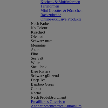
Kuchen- & Muffinformen
Tarteformen
Mini-Cocottes & Förmchen
Backzubehör
Online-exklusive Produkte
Nach Farbe
No Colour
Kirschrot
Ofenrot
Schwarz matt
Meringue
Azure
Flint
Sea Salt
White
Shell Pink
Bleu Riviera
Schwarz glänzend
Deep Teal
Bamboo Green
Garnet
Nectar
Nach Produktsortiment
Emailliertes Gusseisen
Antihaftbeschichtetes Aluminium