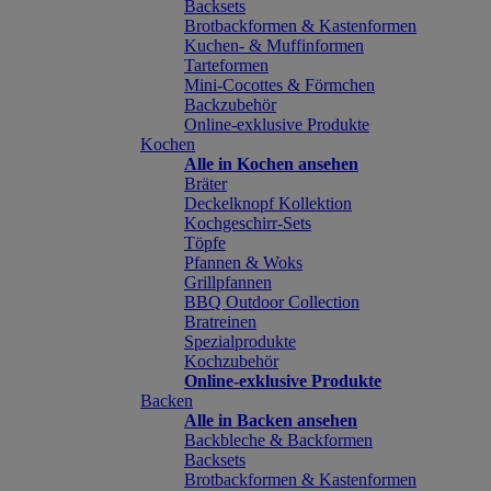
Backsets
Brotbackformen & Kastenformen
Kuchen- & Muffinformen
Tarteformen
Mini-Cocottes & Förmchen
Backzubehör
Online-exklusive Produkte
Kochen
Alle in Kochen ansehen
Bräter
Deckelknopf Kollektion
Kochgeschirr-Sets
Töpfe
Pfannen & Woks
Grillpfannen
BBQ Outdoor Collection
Bratreinen
Spezialprodukte
Kochzubehör
Online-exklusive Produkte
Backen
Alle in Backen ansehen
Backbleche & Backformen
Backsets
Brotbackformen & Kastenformen