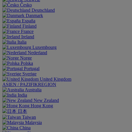
Česko
Deutschland
Danmark
España
Finland
France
Ireland
Italia
Luxembourg
Nederland
Norge
Polska
Portugal
Sverige
United Kingdom
ASIEN / PAZIFIKREGION
Australia
India
New Zealand
Hong Kong
日本
Taiwan
Malaysia
China