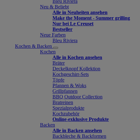
Bleu Riviera
Neu & Beliebt
Alle in Neuheiten ansehen
Make the Moment - Summer grilling
Nur bei Le Creuset
Bestseller
Neue Farben
Bleu Riviera
Kochen & Backen
Kochen
Alle in Kochen ansehen
Bräter
Deckelknopf Kollektion
Kochgeschirr-Sets
Töpfe
Pfannen & Woks
Grillpfannen
BBQ Outdoor Collection
Bratreinen
Spezialprodukte
Kochzubehör
Online-exklusive Produkte
Backen
Alle in Backen ansehen
Backbleche & Backformen