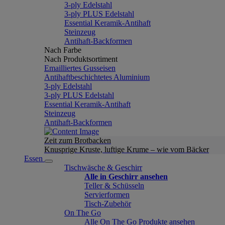
3-ply Edelstahl
3-ply PLUS Edelstahl
Essential Keramik-Antihaft
Steinzeug
Antihaft-Backformen
Nach Farbe
Nach Produktsortiment
Emailliertes Gusseisen
Antihaftbeschichtetes Aluminium
3-ply Edelstahl
3-ply PLUS Edelstahl
Essential Keramik-Antihaft
Steinzeug
Antihaft-Backformen
Zeit zum Brotbacken
Knusprige Kruste, luftige Krume – wie vom Bäcker
Essen
Tischwäsche & Geschirr
Alle in Geschirr ansehen
Teller & Schüsseln
Servierformen
Tisch-Zubehör
On The Go
Alle On The Go Produkte ansehen